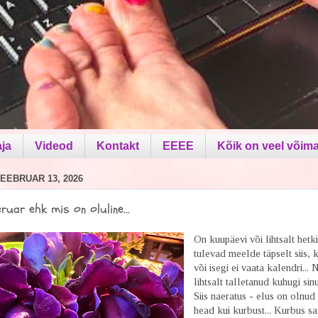
aja
Videod
Kontakt
EEEE
Kõik on veel võima
EEBRUAR 13, 2026
eruar ehk mis on oluline...
On kuupäevi või lihtsalt hetki
tulevad meelde täpselt siis, 
või isegi ei vaata kalendri...
lihtsalt talletanud kuhugi sinu 
Siis naeratus - elus on olnud 
head kui kurbust... Kurbus s