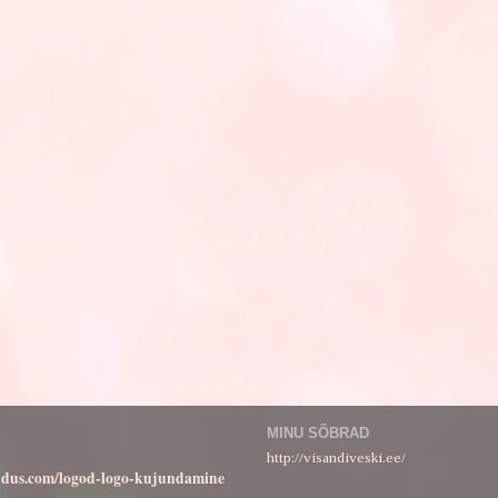
MINU SÕBRAD
http://visandiveski.ee/
ndus.com/logod-logo-kujundamine