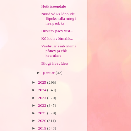
Hetk iseendale
Nüüd võiks lõppude
lõpuks tulla mingi
hea pauk ka
Huvitav päev vist...
Kõik on võimalik...
Veebruar saab olema
põnev ja ehk
keeruline
Blogi livevideo
►
jaanuar
(32)
►
2025
(298)
►
2024
(343)
►
2023
(370)
►
2022
(347)
►
2021
(329)
►
2020
(311)
►
2019
(343)