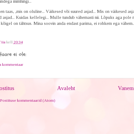
ndega inimhingi...
n taas, ,mis on oluline... Väikesed või suured asjad... Mis on väikesed asj
 asjad... Kuidas kellelegi... Mulle tundub vähemasti nii. Lõpuks aga pole m
a kõigel on tähtsus. Mina soovin anda endast parima, ei rohkem ega vähem..
Tiia
kell
20:34
aare ei ole:
ta kommentaar
stitus
Avaleht
Vanem 
Postituse kommentaarid (Atom)