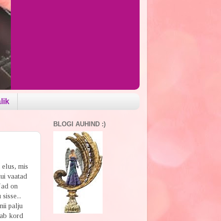
lik
BLOGI AUHIND :)
 elus, mis
kui vaatad
 Nad on
sisse...
nii palju
aab kord