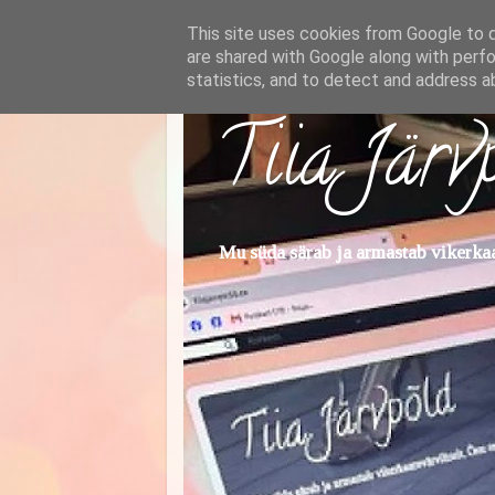
This site uses cookies from Google to de
are shared with Google along with perfo
statistics, and to detect and address a
Tiia Järv
Mu süda särab ja armastab vikerkaar