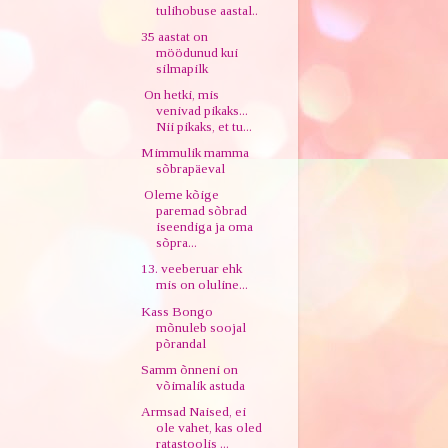
tulihobuse aastal..
35 aastat on
möödunud kui
silmapilk
On hetki, mis
venivad pikaks...
Nii pikaks, et tu...
Mimmulik mamma
sõbrapäeval
Oleme kõige
paremad sõbrad
iseendiga ja oma
sõpra...
13. veeberuar ehk
mis on oluline...
Kass Bongo
mõnuleb soojal
põrandal
Samm õnneni on
võimalik astuda
Armsad Naised, ei
ole vahet, kas oled
ratastoolis ...