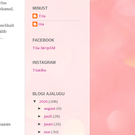
elus
MINUST
ahkunud,
Tiia
tiia
nelikult
ilib
..
FACEBOOK
Tiia Järvpõld
.
INSTAGRAM
Tiiatibu
BLOGI AJALUGU
▼
2026
(208)
►
august
(6)
►
juuli
(28)
Suurim
►
juuni
(26)
►
mai
(30)