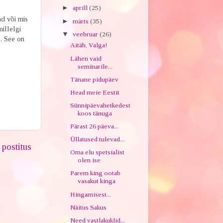
►
aprill
(25)
ad või mis
►
märts
(35)
illelgi
▼
veebruar
(26)
. See on
Aitäh, Valga!
Lähen vaid
seminarile...
Tänane pidupäev
Head meie Eestit
Sünnipäevahetkedest
koos tänuga
Pärast 26 päeva...
Üllatused tulevad...
postitus
Oma elu spetsialist
olen ise
Parem king ootab
vasakut kinga
Hingamisest...
Näitus Sakus
Need vastlakuklid...