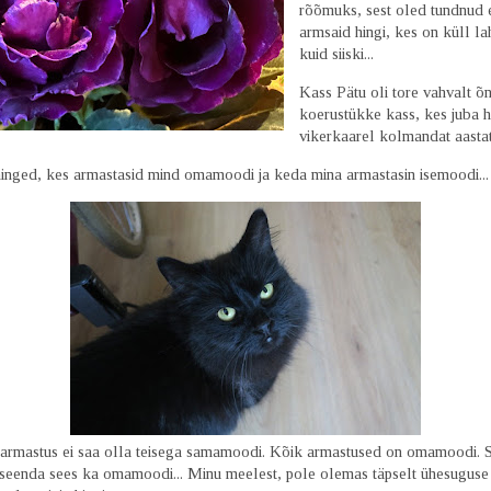
rõõmuks, sest oled tundnud 
armsaid hingi, kes on küll l
kuid siiski...
Kass Pätu oli tore vahvalt õn
koerustükke kass, kes juba hi
vikerkaarel kolmandat aastat.
 hinged, kes armastasid mind omamoodi ja keda mina armastasin isemoodi..
 armastus ei saa olla teisega samamoodi. Kõik armastused on omamoodi. 
iseenda sees ka omamoodi... Minu meelest, pole olemas täpselt ühesuguse