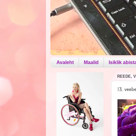
Avaleht
Maalid
Isiklik abist
REEDE, V
13. veeb