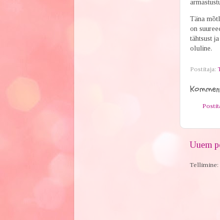
armastustu
Täna mõtle
on suureed
tähtsust j
oluline.
Postitaja:
Komment
Posti
Uuem po
Tellimine: