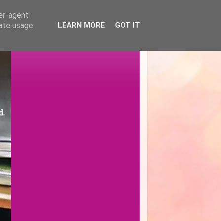
ser-agent
rate usage
LEARN MORE
GOT IT
d.