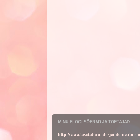
MINU BLOGI SÕBRAD JA TOETAJAD
http://www.tasutaturundusjainternetituru