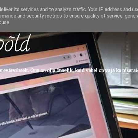
liver its services and to analyze traffic. Your IP address and u
rmance and security metrics to ensure quality of service, gene
buse.
põld
evärviliselt. Õnn on olla õnnelik, kuid vahel on vaja ka pisarai