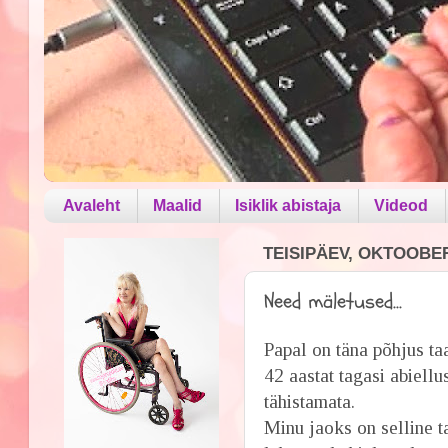
Avaleht
Maalid
Isiklik abistaja
Videod
TEISIPÄEV, OKTOOBER
Need mäletused...
Papal on täna põhjus ta
42 aastat tagasi abiellu
tähistamata.
Minu jaoks on selline 