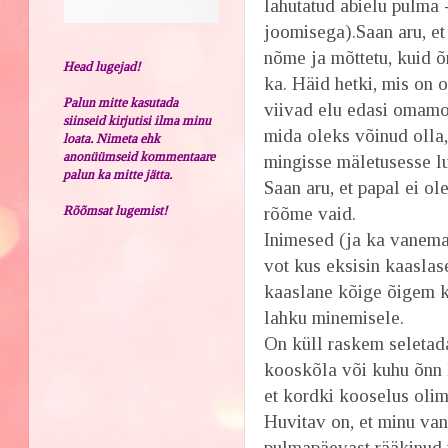
lahutatud abielu pulma 
joomisega).Saan aru, 
nõme ja mõttetu, kuid 
Head lugejad!
ka. Häid hetki, mis on o
Palun mitte kasutada
viivad elu edasi omamoo
siinseid kirjutisi ilma minu
mida oleks võinud olla,
loata. Nimeta ehk
anonüümseid kommentaare
mingisse mäletusesse l
palun ka mitte jätta.
Saan aru, et papal ei ol
Rõõmsat lugemist!
rõõme vaid.
Inimesed (ja ka vanemad
vot kus eksisin kaaslase
kaaslane kõige õigem k
lahku minemisele.
On küll raskem seletad
kooskõla või kuhu õnn 
et kordki kooselus olime
Huvitav on, et minu van
pulmapäevast rääkinud 