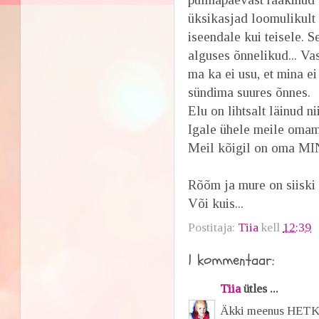
üksikasjad loomulikult r
iseendale kui teisele. S
alguses õnnelikud... Va
ma ka ei usu, et mina e
sündima suures õnnes.
Elu on lihtsalt läinud n
Igale ühele meile omamo
Meil kõigil on oma MINA
Rõõm ja mure on siiski 
Või kuis...
Postitaja:
Tiia
kell
12:39
1 kommentaar:
Tiia
ütles ...
Äkki meenus HETKEK