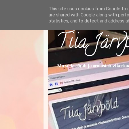
This site uses cookies from Google to de
are shared with Google along with perfo
statistics, and to detect and address a
Tiia Järv
Mu süda särab ja armastab vikerkaar