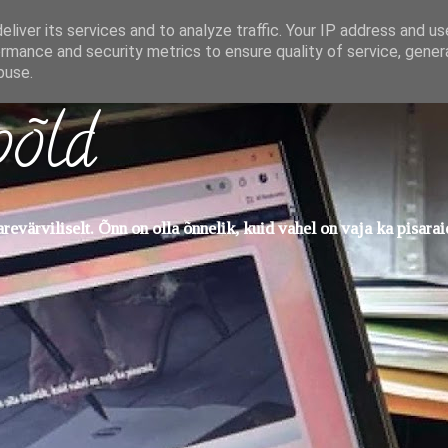
liver its services and to analyze traffic. Your IP address and u
rmance and security metrics to ensure quality of service, gene
buse.
põld
evärviliselt. Õnn on olla õnnelik, kuid vahel on vaja ka pisarai