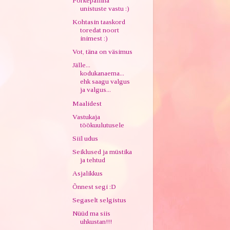
Põrkepallina
unistuste vastu :)
Kohtasin taaskord
toredat noort
inimest :)
Vot, täna on väsimus
Jälle...
kodukanaema...
ehk saagu valgus
ja valgus...
Maalidest
Vastukaja
töökuulutusele
Siil udus
Seiklused ja müstika
ja tehtud
Asjalikkus
Õnnest segi :D
Segaselt selgistus
Nüüd ma siis
uhkustan!!!