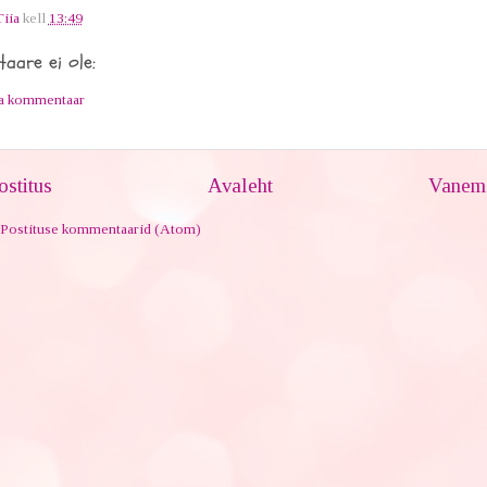
Tiia
kell
13:49
aare ei ole:
ta kommentaar
stitus
Avaleht
Vanem 
Postituse kommentaarid (Atom)