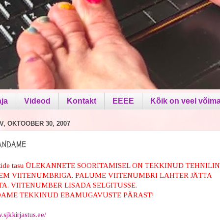
aja
Videod
Kontakt
EEEE
Kõik on veel võima
V, OKTOOBER 30, 2007
ANDAME
artide tasu ÜLEKANNETE SOORITAMISEL ON TEKKINUD TEHNILI
EM VIITENUMBRIGA. PALUME VIITENUMBRI LAHTER JÄTTA
A. VIITENUMBER LISADA SELGITUSSE.
AME TEKKINUD EBAMUGAVUSTE PÄRAST!
.sjkkirjastus.ee/