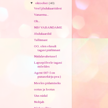
▼
oktoober
(40)
Veel jõulukaartidest
Vanaema...
Oh...
NB! VABANDAME
Jõulukaardid
Tallinnast
OO, olen elusalt
tagasi päälinnast
Nädalavahetusel
Lapsepõlvele tagasi
mõeldes
Agent 007-l on
punasekirju pea:)
Meeles pidamiseks
ootus ja lootus
Uus nädal
Nohjah