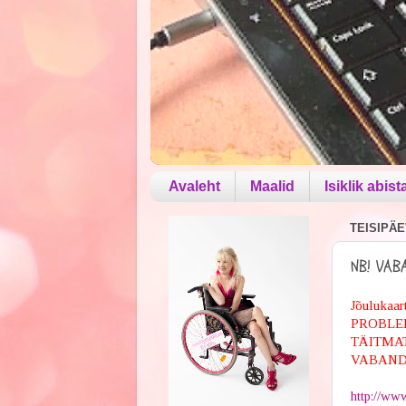
Avaleht
Maalid
Isiklik abist
TEISIPÄE
NB! VAB
Jõuluka
PROBLE
TÄITMAT
VABAND
http://www