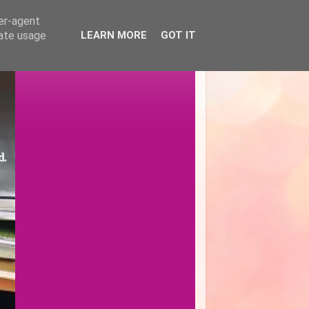
ser-agent
rate usage
LEARN MORE
GOT IT
d.