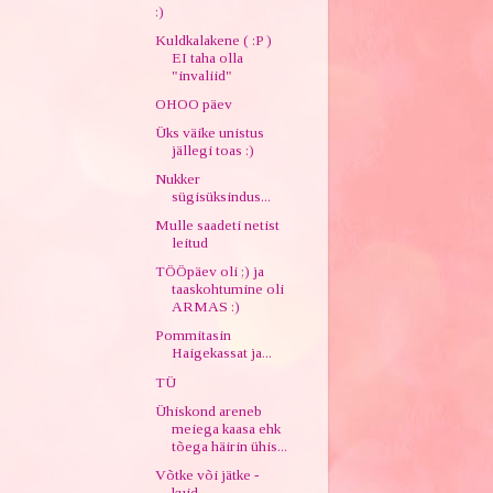
:)
Kuldkalakene ( :P )
EI taha olla
"invaliid"
OHOO päev
Üks väike unistus
jällegi toas :)
Nukker
sügisüksindus...
Mulle saadeti netist
leitud
TÖÖpäev oli ;) ja
taaskohtumine oli
ARMAS :)
Pommitasin
Haigekassat ja...
TÜ
Ühiskond areneb
meiega kaasa ehk
tõega häirin ühis...
Võtke või jätke -
kuid...