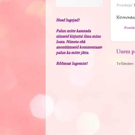
Postitaja:
Komment
Head lugejad!
Posti
Palun mitte kasutada
siinseid kirjutisi ilma minu
loata. Nimeta ehk
anonüümseid kommentaare
Uuem po
palun ka mitte jätta.
Rõõmsat lugemist!
Tellimine: