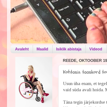
Avaleht
Maalid
Isiklik abistaja
Videod
REEDE, OKTOOBER 19,
Kohtasin taaskord tor
Usun üha enam, et tegel
vaid süda avali hoida.
Täna tegin järjekordse t