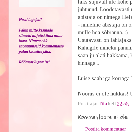
läks sujuvalt üle kohe 
juhtunud. Loodetavasti m
abistaja on nimega Hele
Head lugejad!
- nimeline abistaja on 
Palun mitte kasutada
mulle hea sõbranna. :)
siinseid kirjutisi ilma minu
Usutavasti on lähiajaks
loata. Nimeta ehk
anonüümseid kommentaare
Kuhugile mineku punnimi
palun ka mitte jätta.
saan ju alati hakkama, 
Rõõmsat lugemist!
hinnaga...
Luise saab iga korraga ka
Noorus ei ole hukkas! Ü
Postitaja:
Tiia
kell
22:55
Kommentaare ei ole:
Postita kommentaar