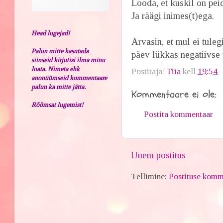
Looda, et kuskil on pei
Ja räägi inimes(t)ega.
Head lugejad!
Arvasin, et mul ei tule
Palun mitte kasutada
päev lükkas negatiivse 
siinseid kirjutisi ilma minu
loata. Nimeta ehk
Postitaja:
Tiia
kell
19:54
anonüümseid kommentaare
palun ka mitte jätta.
Kommentaare ei ole:
Rõõmsat lugemist!
Postita kommentaar
Uuem postitus
Tellimine:
Postituse komm