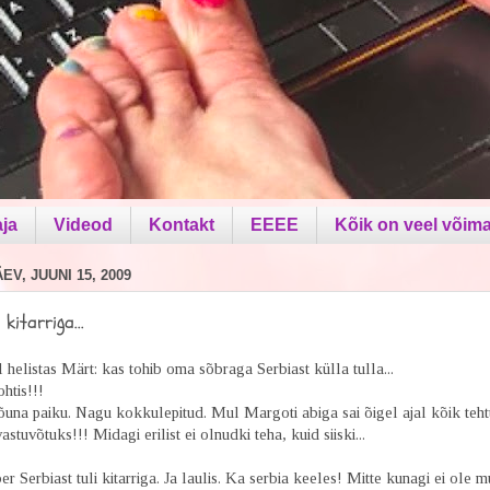
aja
Videod
Kontakt
EEEE
Kõik on veel võima
V, JUUNI 15, 2009
 kitarriga...
elistas Märt: kas tohib oma sõbraga Serbiast külla tulla...
htis!!!
Lõuna paiku. Nagu kokkulepitud. Mul Margoti abiga sai õigel ajal kõik teh
astuvõtuks!!! Midagi erilist ei olnudki teha, kuid siiski...
r Serbiast tuli kitarriga. Ja laulis. Ka serbia keeles! Mitte kunagi ei ole m