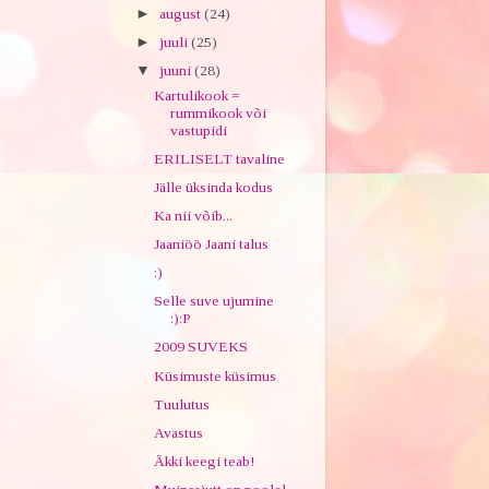
►
august
(24)
►
juuli
(25)
▼
juuni
(28)
Kartulikook =
rummikook või
vastupidi
ERILISELT tavaline
Jälle üksinda kodus
Ka nii võib...
Jaaniöö Jaani talus
:)
Selle suve ujumine
:):P
2009 SUVEKS
Küsimuste küsimus
Tuulutus
Avastus
Äkki keegi teab!