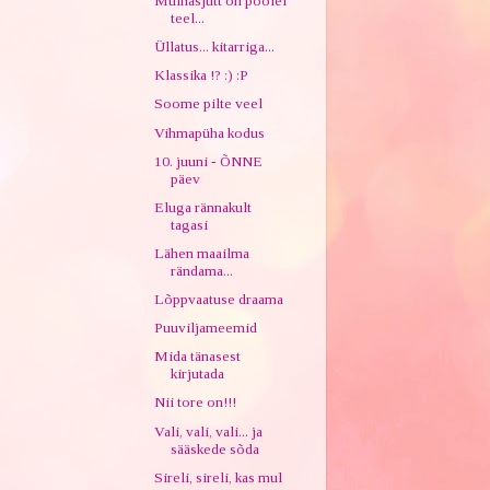
Muinasjutt on poolel
teel...
Üllatus... kitarriga...
Klassika !? :) :P
Soome pilte veel
Vihmapüha kodus
10. juuni - ÕNNE
päev
Eluga rännakult
tagasi
Lähen maailma
rändama...
Lõppvaatuse draama
Puuviljameemid
Mida tänasest
kirjutada
Nii tore on!!!
Vali, vali, vali... ja
sääskede sõda
Sireli, sireli, kas mul