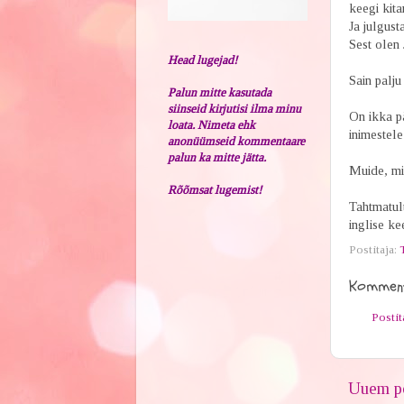
keegi kita
Ja julgust
Sest olen 
Head lugejad!
Sain palju
Palun mitte kasutada
siinseid kirjutisi ilma minu
On ikka pä
loata. Nimeta ehk
inimestele
anonüümseid kommentaare
palun ka mitte jätta.
Muide, min
Rõõmsat lugemist!
Tahtmatult
inglise ke
Postitaja:
Komment
Posti
Uuem po