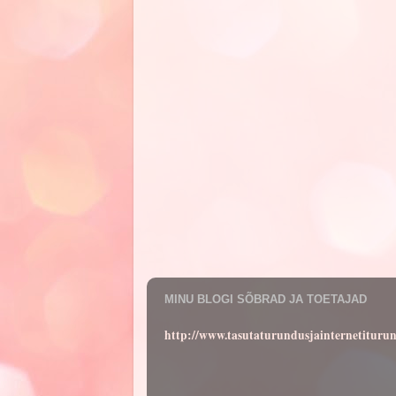
MINU BLOGI SÕBRAD JA TOETAJAD
http://www.tasutaturundusjainternetituru