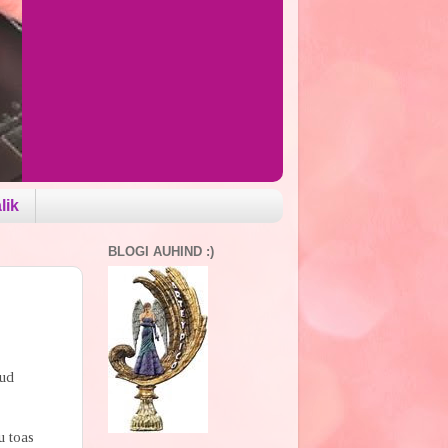
lik
BLOGI AUHIND :)
tud
u toas