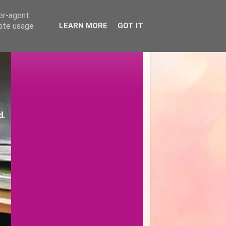
ser-agent
rate usage
LEARN MORE
GOT IT
d.