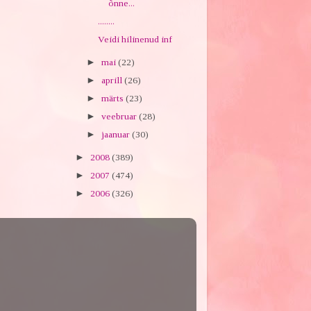
õnne...
........
Veidi hilinenud inf
►
mai
(22)
►
aprill
(26)
►
märts
(23)
►
veebruar
(28)
►
jaanuar
(30)
►
2008
(389)
►
2007
(474)
►
2006
(326)