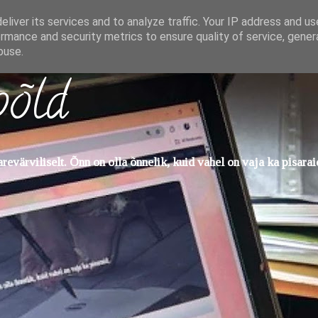
liver its services and to analyze traffic. Your IP address and u
rmance and security metrics to ensure quality of service, gene
buse.
põld
evärviliselt. Õnn on olla õnnelik, kuid vahel on vaja ka pisarai