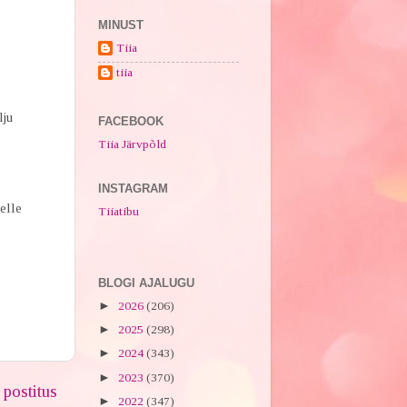
MINUST
Tiia
tiia
lju
FACEBOOK
Tiia Järvpõld
INSTAGRAM
elle
Tiiatibu
BLOGI AJALUGU
►
2026
(206)
►
2025
(298)
►
2024
(343)
►
2023
(370)
postitus
►
2022
(347)