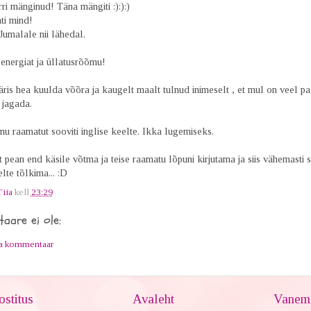
rri mänginud! Täna mängiti :):):)
ati mind!
Jumalale nii lähedal.
 energiat ja üllatusrõõmu!
ris hea kuulda võõra ja kaugelt maalt tulnud inimeselt , et mul on veel pa
 jagada.
u raamatut sooviti inglise keelte. Ikka lugemiseks.
 pean end käsile võtma ja teise raamatu lõpuni kirjutama ja siis vähemasti s
elte tõlkima... :D
Tiia
kell
23:29
aare ei ole:
ta kommentaar
stitus
Avaleht
Vanem 