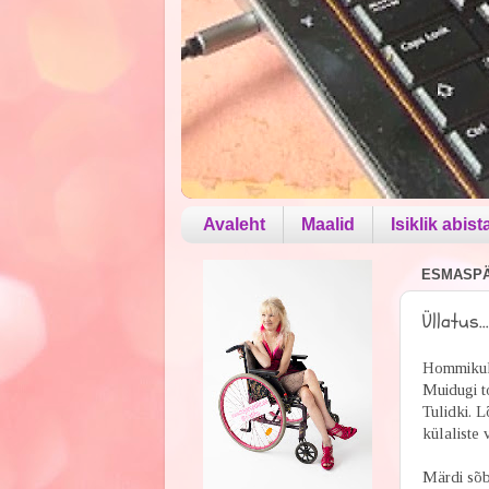
Avaleht
Maalid
Isiklik abist
ESMASPÄE
Üllatus...
Hommikul h
Muidugi to
Tulidki. 
külaliste v
Märdi sõbe