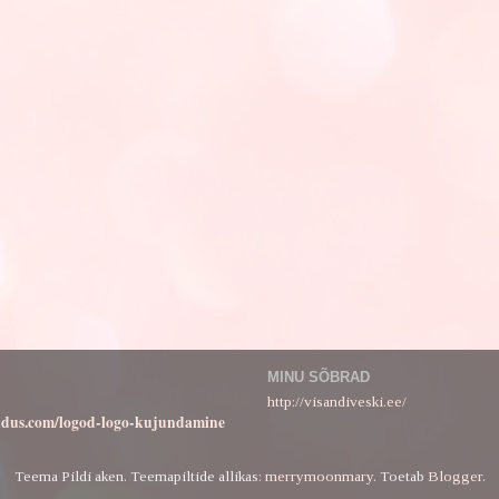
MINU SÕBRAD
http://visandiveski.ee/
ndus.com/logod-logo-kujundamine
Teema Pildi aken. Teemapiltide allikas:
merrymoonmary
. Toetab
Blogger
.