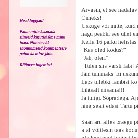
Arvasin, et see nädalav
Õnneks!
Head lugejad!
Uskuge või mitte, kuid
Palun mitte kasutada
nagu peabki see ühel e
siinseid kirjutisi ilma minu
Kella 16 paiku helistas 
loata. Nimeta ehk
anonüümseid kommentaare
"Kas oled kodus?"
palun ka mitte jätta.
"Jah, olen."
Rõõmsat lugemist!
"Tulen siis varsti läbi!
Jäin tummaks. Ei uskun
Laps tulebki lambist koj
Lihtsalt niisama!!!
Ja tuligi. Sõpradega. A
ning sealt edasi Tartu pi
Saan aru alles praegu p
ajal võitlesin taas kod
ole kaotanud lootust la