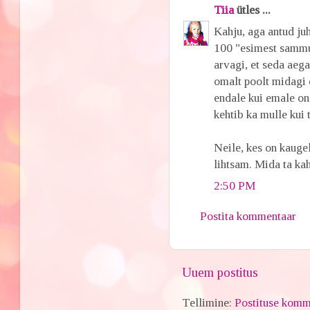
Tiia
ütles ...
Kahju, aga antud ju
100 "esimest sammu"
arvagi, et seda aeg
omalt poolt midagi e
endale kui emale on
kehtib ka mulle kui 
Neile, kes on kaugel
lihtsam. Mida ta kahj
2:50 PM
Postita kommentaar
Uuem postitus
Tellimine:
Postituse komm