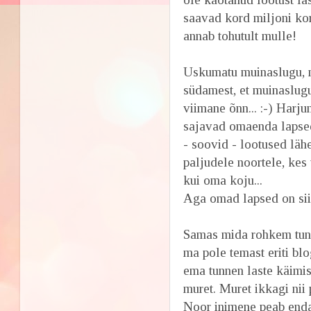
saavad kord miljoni kor
annab tohutult mulle!
Uskumatu muinaslugu, m
südamest, et muinaslugu
viimane õnn... :-) Harju
sajavad omaenda lapsed
- soovid - lootused läh
paljudele noortele, kes
kui oma koju...
Aga omad lapsed on siisk
Samas mida rohkem tun
ma pole temast eriti blo
ema tunnen laste käimis
muret. Muret ikkagi nii 
Noor inimene peab enda