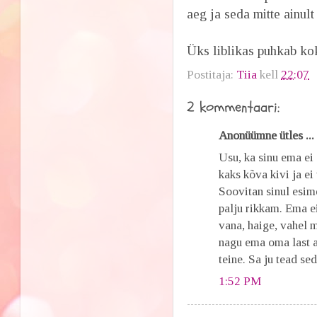
aeg ja seda mitte ainult
Üks liblikas puhkab kokk
Postitaja:
Tiia
kell
22:07
2 kommentaari:
Anonüümne ütles ...
Usu, ka sinu ema ei 
kaks kõva kivi ja e
Soovitan sinul esim
palju rikkam. Ema e
vana, haige, vahel m
nagu ema oma last a
teine. Sa ju tead se
1:52 PM