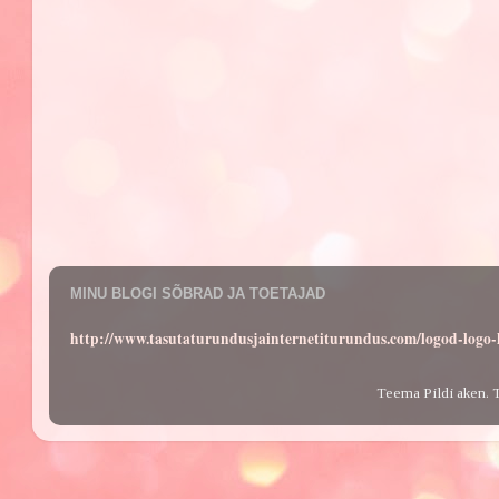
MINU BLOGI SÕBRAD JA TOETAJAD
http://www.tasutaturundusjainternetiturundus.com/logod-log
Teema Pildi aken. 