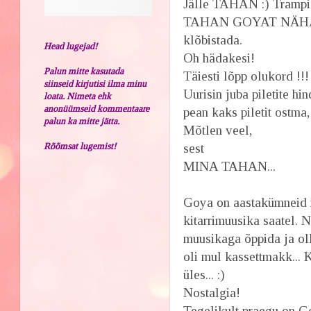
Jälle TAHAN :) Trampid
TAHAN GOYAT NÄHA :D E
klõbistada.
Head lugejad!
Oh hädakesi!
Palun mitte kasutada
Täiesti lõpp olukord !!!
siinseid kirjutisi ilma minu
Uurisin juba piletite hi
loata. Nimeta ehk
anonüümseid kommentaare
pean kaks piletit ostma
palun ka mitte jätta.
Mõtlen veel,
Rõõmsat lugemist!
sest
MINA TAHAN...
Goya on aastakümneid m
kitarrimuusika saatel. 
muusikaga õppida ja oll
oli mul kassettmakk... 
üles... :)
Nostalgia!
Tegelikult praegu on Go