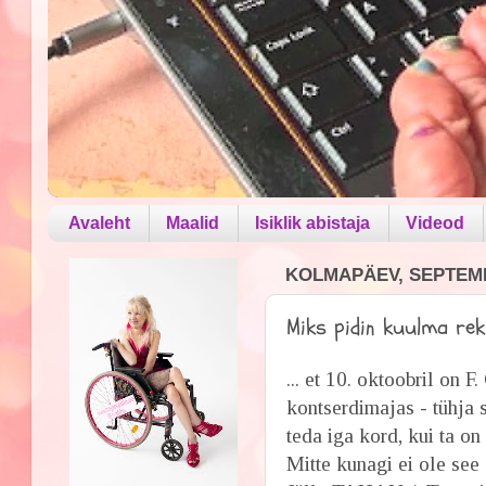
Avaleht
Maalid
Isiklik abistaja
Videod
KOLMAPÄEV, SEPTEMB
Miks pidin kuulma rekl
... et 10. oktoobril on
kontserdimajas - tühja 
teda iga kord, kui ta o
Mitte kunagi ei ole see 