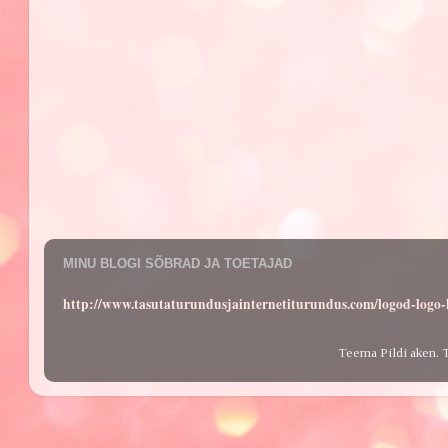
MINU BLOGI SÕBRAD JA TOETAJAD
http://www.tasutaturundusjainternetiturundus.com/logod-log
Teema Pildi aken. 