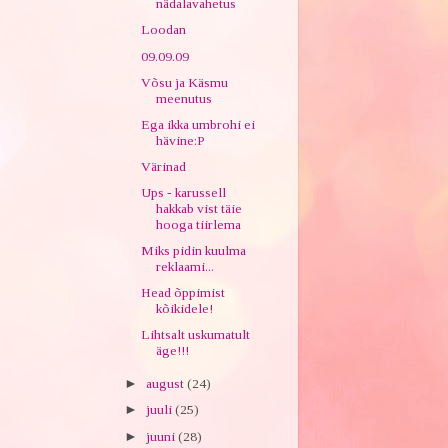
nädalavahetus
Loodan
09.09.09
Võsu ja Käsmu
meenutus
Ega ikka umbrohi ei
hävine:P
Värinad
Ups - karussell
hakkab vist täie
hooga tiirlema
Miks pidin kuulma
reklaami...
Head õppimist
kõikidele!
Lihtsalt uskumatult
äge!!!
►
august
(24)
►
juuli
(25)
►
juuni
(28)