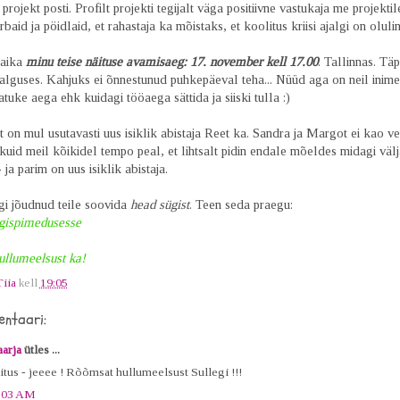
projekt posti. Profilt projekti tegijalt väga positiivne vastukaja me projektil
baid ja pöidlaid, et rahastaja ka mõistaks, et koolitus kriisi ajalgi on olulin
paika
minu teise näituse avamisaeg: 17. november kell 17.00
. Tallinnas. Tä
alguses. Kahjuks ei õnnestunud puhkepäeval teha... Nüüd aga on neil inime
atuke aega ehk kuidagi tööaega sättida ja siiski tulla :)
 on mul usutavasti uus isiklik abistaja Reet ka. Sandra ja Margot ei kao ve
kuid meil kõikidel tempo peal, et lihtsalt pidin endale mõeldes midagi välj
ja parim on uus isiklik abistaja.
gi jõudnud teile soovida
head sügist
. Teen seda praegu:
ügispimedusesse
ullumeelsust ka!
Tiia
kell
19:05
ntaari:
arja
ütles ...
itus - jeeee ! Rõõmsat hullumeelsust Sullegi !!!
:03 AM