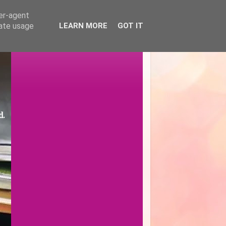
ser-agent
rate usage
LEARN MORE
GOT IT
d.