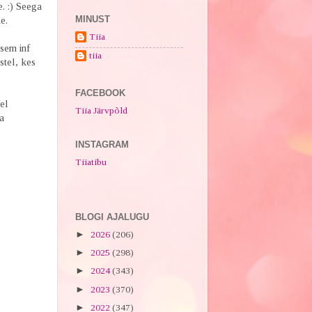
e. :) Seega
MINUST
e.
Tiia
psem inf
tiia
stel, kes
FACEBOOK
el
Tiia Järvpõld
a
INSTAGRAM
Tiiatibu
BLOGI AJALUGU
►
2026
(206)
►
2025
(298)
►
2024
(343)
►
2023
(370)
►
2022
(347)