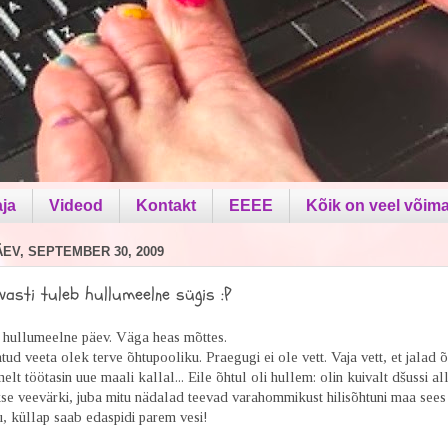
aja
Videod
Kontakt
EEEE
Kõik on veel võima
V, SEPTEMBER 30, 2009
asti tuleb hullumeelne sügis :P
 hullumeelne päev. Väga heas mõttes.
tud veeta olek terve õhtupooliku. Praegugi ei ole vett. Vaja vett, et jalad õ
melt töötasin uue maali kallal... Eile õhtul oli hullem: olin kuivalt dšussi al
e veevärki, juba mitu nädalad teevad varahommikust hilisõhtuni maa sees t
, küllap saab edaspidi parem vesi!