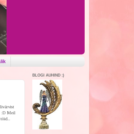
lik
BLOGI AUHIND :)
livärvist
l :D Meil
öid...