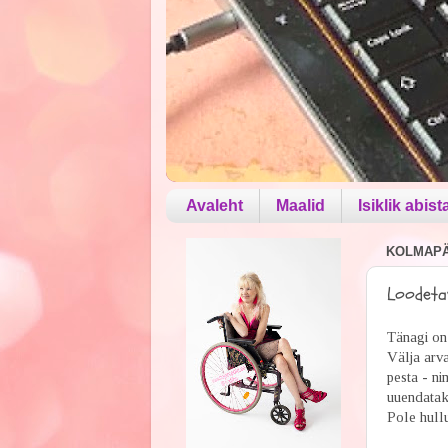
Avaleht
Maalid
Isiklik abist
KOLMAPÄE
Loodetav
Tänagi on
Välja arva
pesta - ni
uuendataks
Pole hullu