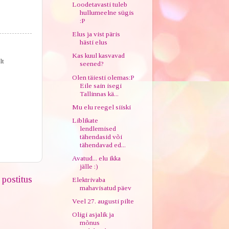
Loodetavasti tuleb
hullumeelne sügis
:P
Elus ja vist päris
hästi elus
Kas kuul kasvavad
lt
seened?
Olen täiesti olemas:P
Eile sain isegi
Tallinnas kä...
Mu elu reegel siiski
Liblikate
lendlemised
tähendasid või
tähendavad ed...
Avatud... elu ikka
jälle :)
postitus
Elektrivaba
mahavisatud päev
Veel 27. augusti pilte
Oligi asjalik ja
mõnus