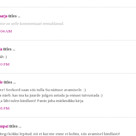
arja
ütles ...
tor on selle kommentaari eemaldanud.
:04 AM
ia
ütles ...
täh :)
30 PM
le
ütles ...
re! Seekord saan siis tulla Su näituse avamisele. :)
s näeb, kas ma ka juurde julgen astuda ja ennast tutvustada :)
a läbi tulen kindlasti! Panin juba märkmikku kirja.
38 PM
kupai
ütles ...
tegi kokku lepitud, nii et kui me enne ei kohtu, siis avamisel kindlasti!