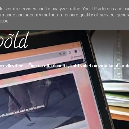
liver its services and to analyze traffic. Your IP address and u
rmance and security metrics to ensure quality of service, gene
buse.
põld
evärviliselt. Õnn on olla õnnelik, kuid vahel on vaja ka pisarai