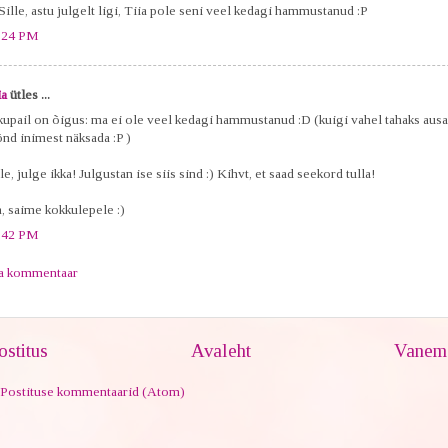
Sille, astu julgelt ligi, Tiia pole seni veel kedagi hammustanud :P
:24 PM
ia
ütles ...
kupail on õigus: ma ei ole veel kedagi hammustanud :D (kuigi vahel tahaks ausa
nd inimest näksada :P )
le, julge ikka! Julgustan ise siis sind :) Kihvt, et saad seekord tulla!
h, saime kokkulepele :)
:42 PM
ta kommentaar
stitus
Avaleht
Vanem 
Postituse kommentaarid (Atom)