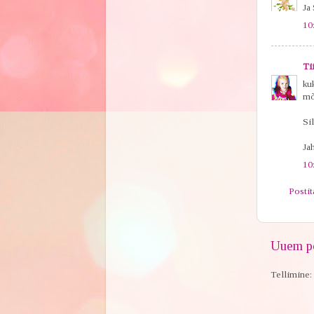
Ja 
10
Ti
ku
mõ
Sil
Ja
10
Posti
Uuem po
Tellimine: