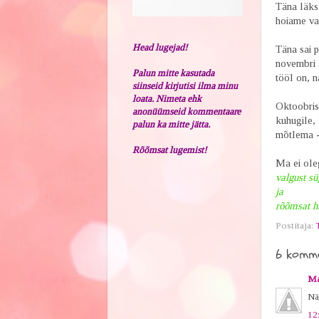
Täna läks 
hoiame var
Head lugejad!
Täna sai 
novembri 
Palun mitte kasutada
tööl on, n
siinseid kirjutisi ilma minu
loata. Nimeta ehk
Oktoobrist
anonüümseid kommentaare
kuhugile, 
palun ka mitte jätta.
mõtlema - 
Rõõmsat lugemist!
Ma ei ole
valgust s
ja
rõõmsat h
Postitaja:
6 komme
Ma
Nä
12