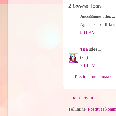
2 kommentaari:
Anonüümne ütles ...
Aga see sirelililla 
9:11 AM
Tiia
ütles ...
täh:)
7:14 PM
Postita kommentaar
Uuem postitus
Tellimine:
Postituse komm