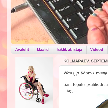
Avaleht
Maalid
Isiklik abistaja
Videod
KOLMAPÄEV, SEPTEMB
Võsu ja Käsmu meen
Sain lõpuks psühhodraa
siiagi...