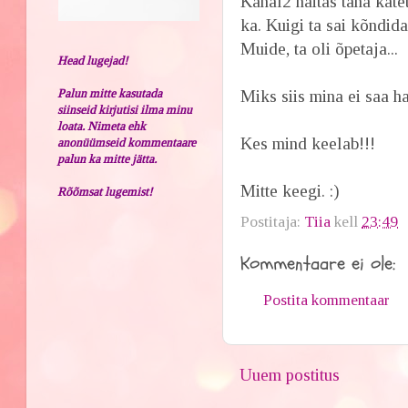
Kanal2 näitas täna käte
ka. Kuigi ta sai kõndida
Muide, ta oli õpetaja...
Head lugejad!
Palun mitte kasutada
Miks siis mina ei saa h
siinseid kirjutisi ilma minu
loata. Nimeta ehk
Kes mind keelab!!!
anonüümseid kommentaare
palun ka mitte jätta.
Mitte keegi. :)
Rõõmsat lugemist!
Postitaja:
Tiia
kell
23:49
Kommentaare ei ole:
Postita kommentaar
Uuem postitus