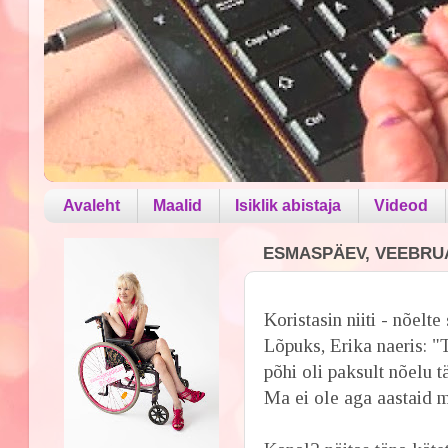
Avaleht
Maalid
Isiklik abistaja
Videod
ESMASPÄEV, VEEBRUA
Koristasin niiti - nõelte 
Lõpuks, Erika naeris: "
põhi oli paksult nõelu tä
Ma ei ole aga aastaid 