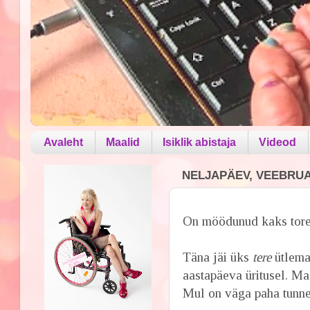
Avaleht
Maalid
Isiklik abistaja
Videod
NELJAPÄEV, VEEBRUAR
On möödunud kaks tored
Täna jäi üks
tere
ütlemat
aastapäeva üritusel. Ma
Mul on väga paha tunne