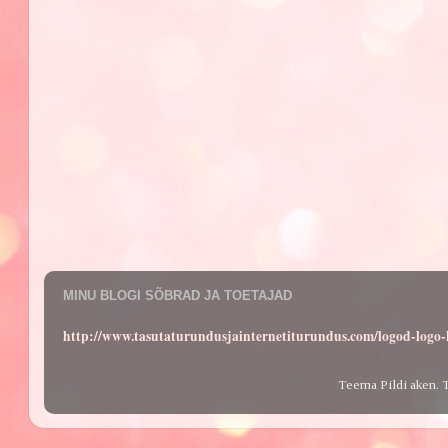
MINU BLOGI SÕBRAD JA TOETAJAD
http://www.tasutaturundusjainternetiturundus.com/logod-log
Teema Pildi aken. 