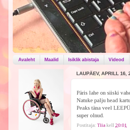
Avaleht
Maalid
Isiklik abistaja
Videod
LAUPÄEV, APRILL 16, 
Päris lahe on siiski vah
Natuke palju head kartu
Peaks täna veel LEEPÜ
super olnud.
Postitaja:
Tiia
kell
20:01