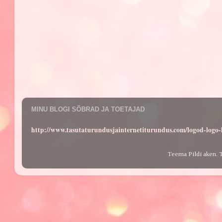
MINU BLOGI SÕBRAD JA TOETAJAD
http://www.tasutaturundusjainternetiturundus.com/logod-log
Teema Pildi aken. 