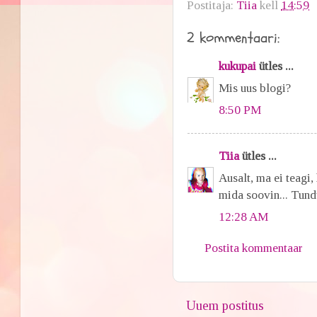
Postitaja:
Tiia
kell
14:59
2 kommentaari:
kukupai
ütles ...
Mis uus blogi?
8:50 PM
Tiia
ütles ...
Ausalt, ma ei teagi,
mida soovin... Tundu
12:28 AM
Postita kommentaar
Uuem postitus