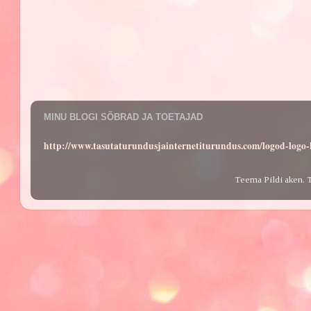
MINU BLOGI SÕBRAD JA TOETAJAD
http://www.tasutaturundusjainternetiturundus.com/logod-log
Teema Pildi aken. 