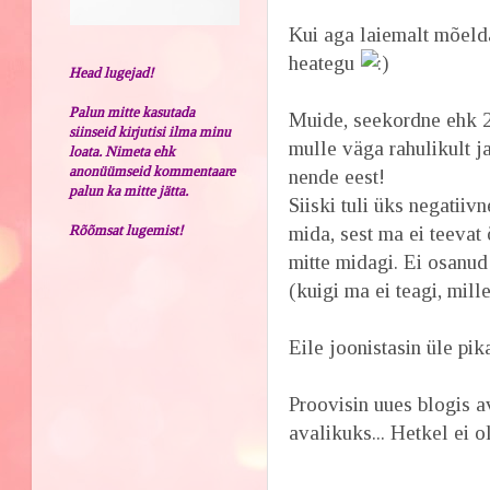
Kui aga laiemalt mõelda,
heategu
Head lugejad!
Palun mitte kasutada
Muide, seekordne ehk 2
siinseid kirjutisi ilma minu
mulle väga rahulikult ja
loata. Nimeta ehk
anonüümseid kommentaare
nende eest!
palun ka mitte jätta.
Siiski tuli üks negatiivn
Rõõmsat lugemist!
mida, sest ma ei teevat
mitte midagi. Ei osanu
(kuigi ma ei teagi, mill
Eile joonistasin üle pi
Proovisin uues blogis a
avalikuks... Hetkel ei o