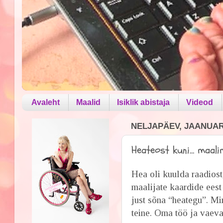
Avaleht
Maalid
Isiklik abistaja
Videod
NELJAPÄEV, JAANUAR 
Heateost kuni… maalim
Hea oli kuulda raadiost
maalijate kaardide eest
just sõna “heategu”. M
teine. Oma töö ja vaeva