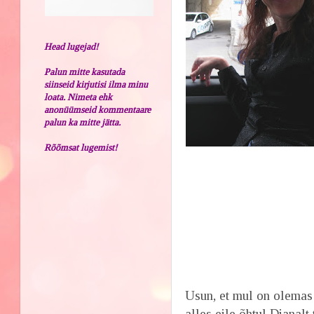
Head lugejad!
Palun mitte kasutada
siinseid kirjutisi ilma minu
loata. Nimeta ehk
anonüümseid kommentaare
palun ka mitte jätta.
Rõõmsat lugemist!
Usun, et mul on olemas 
alles eile õhtul Dianalt