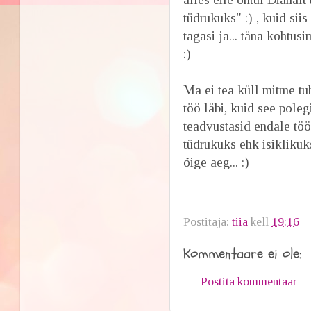
tüdrukuks" :) , kuid sii
tagasi ja... täna kohtus
:)
Ma ei tea küll mitme tu
töö läbi, kuid see poleg
teadvustasid endale töö
tüdrukuks ehk isiklikuks
õige aeg... :)
Postitaja:
tiia
kell
19:16
Kommentaare ei ole:
Postita kommentaar