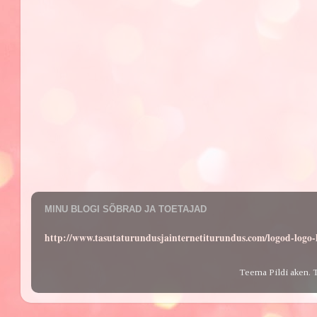
MINU BLOGI SÕBRAD JA TOETAJAD
http://www.tasutaturundusjainternetiturundus.com/logod-log
Teema Pildi aken. 