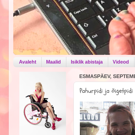
Avaleht
Maalid
Isiklik abistaja
Videod
ESMASPÄEV, SEPTEMB
Pahurpidi ja õigetpidi