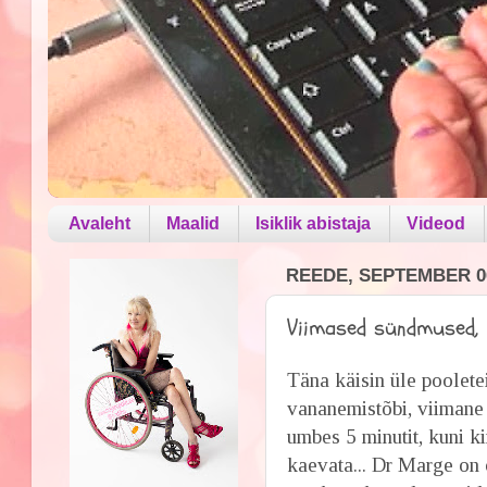
Avaleht
Maalid
Isiklik abistaja
Videod
REEDE, SEPTEMBER 06
Viimased sündmused, m
Täna käisin üle pooletei
vananemistõbi, viimane
umbes 5 minutit, kuni ki
kaevata... Dr Marge on 