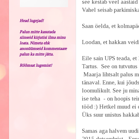
see kestab veel aastaid 
Vahel seisab parkimiska
Head lugejad!
Saan öelda, et kolmapä
Palun mitte kasutada
siinseid kirjutisi ilma minu
Loodan, et hakkan veid
loata. Nimeta ehk
anonüümseid kommentaare
palun ka mitte jätta.
Eile sain UPS teada, e
Rõõmsat lugemist!
Tartus. See on tutvutus
Maarja lihtsalt palus m
tänaval. Enne, kui jõuds
loomulikult. See ju mi
ise teha - on hoopis te
tööd :) Hetkel muud ei 
Üks suur unistus hakkab
Samas aga halvem uudis
2015 detsembrist... Enn