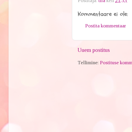
Postitaja:
tiia
kell
21:33
Kommentaare ei ole:
Postita kommentaar
Uuem postitus
Tellimine:
Postituse komm