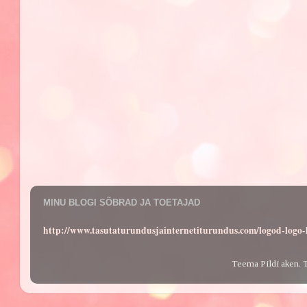
MINU BLOGI SÕBRAD JA TOETAJAD
http://www.tasutaturundusjainternetiturundus.com/logod-log
Teema Pildi aken. 