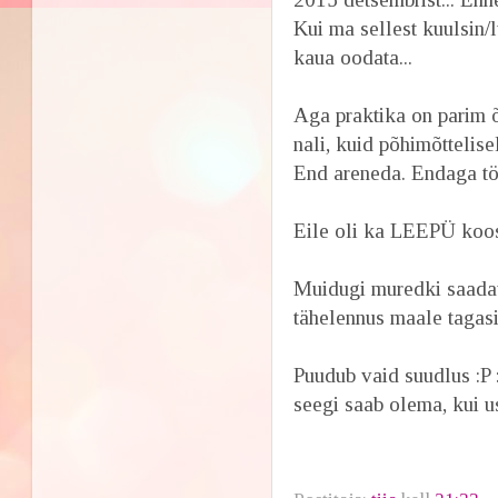
Kui ma sellest kuulsin/l
kaua oodata...
Aga praktika on parim 
nali, kuid põhimõttelise
End areneda. Endaga tö
Eile oli ka LEEPÜ koo
Muidugi muredki saadava
tähelennus maale tagas
Puudub vaid suudlus :P 
seegi saab olema, kui us