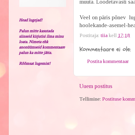
muuta. Loodetavasti saa
Veel on päris põnev lug
Head lugejad!
hoolekande-asemel-hea
Palun mitte kasutada
Postitaja:
tiia
kell
17:18
siinseid kirjutisi ilma minu
loata. Nimeta ehk
anonüümseid kommentaare
Kommentaare ei ole:
palun ka mitte jätta.
Postita kommentaar
Rõõmsat lugemist!
Uuem postitus
Tellimine:
Postituse komm