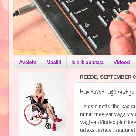
Avaleht
Maalid
Isiklik abistaja
Videod
REEDE, SEPTEMBER 05
Huvitavat lugemist j
Leidsin netis ühe käsir
minu meelest väga vaja
vagivald/index.php?kee
tuleks lastele räägita 