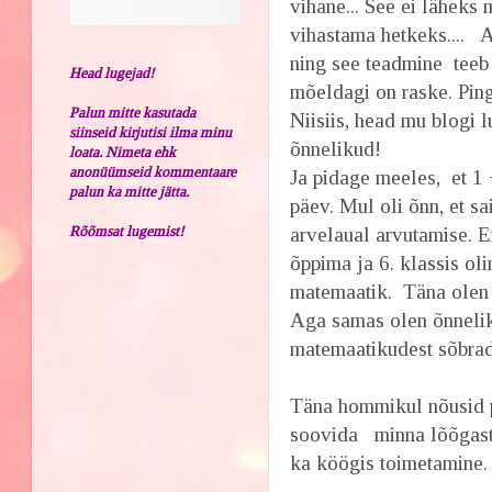
vihane... See ei läheks 
vihastama hetkeks.... 
ning see teadmine teeb
Head lugejad!
mõeldagi on raske. Pinge
Palun mitte kasutada
Niisiis, head mu blogi 
siinseid kirjutisi ilma minu
õnnelikud!
loata. Nimeta ehk
anonüümseid kommentaare
Ja pidage meeles, et 1 
palun ka mitte jätta.
päev. Mul oli õnn, et sa
Rõõmsat lugemist!
arvelaual arvutamise. E
õppima ja 6. klassis ol
matemaatik. Täna olen õ
Aga samas olen õnnelik
matemaatikudest sõbrad
Täna hommikul nõusid p
soovida minna lõõgastu
ka köögis toimetamine. 