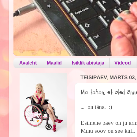
Avaleht
Maalid
Isiklik abistaja
Videod
TEISIPÄEV, MÄRTS 03,
Ma tahan, et oled õnn
... on täna. :)
Esimene päev on ju arma
Minu soov on see küll. 