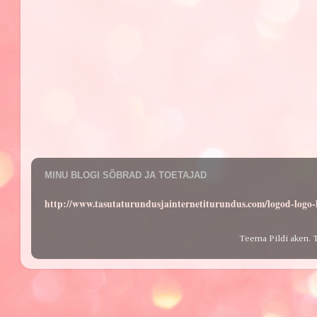
MINU BLOGI SÕBRAD JA TOETAJAD
http://www.tasutaturundusjainternetiturundus.com/logod-log
Teema Pildi aken. 