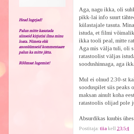
Aga, nagu ikka, oli suh
pikk-lai info suurt täht
Head lugejad!
külastajale tasuta. Min
Palun mitte kasutada
istuda, et filmi võimalik
siinseid kirjutisi ilma minu
ikka tooli peal, mitte r
loata. Nimeta ehk
anonüümseid kommentaare
Aga mis välja tuli, oli 
palun ka mitte jätta.
ratastoolist väljas istuda
Rõõmsat lugemist!
soodushinnaga, aga ikka
Mul ei olnud 2.30-st kah
sooduspilet siis peaks 
maksan ainult koha eest
ratastoolis olijad pole 
Absurdikas kuubis ühe
Postitaja:
tiia
kell
23:54