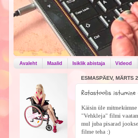
Avaleht
Maalid
Isiklik abistaja
Videod
ESMASPÄEV, MÄRTS 23
Ratastoolis istumine 
Käisin üle mitmekümne a
"Vehkleja" filmi vaatama
mul juba pisarad jookse
filme teha :)