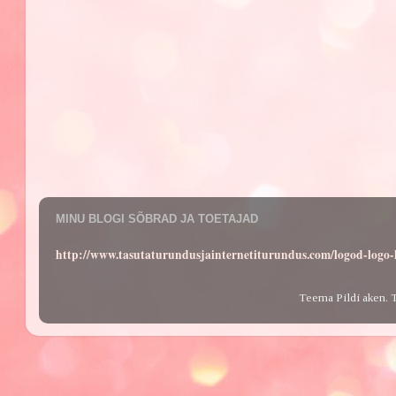
MINU BLOGI SÕBRAD JA TOETAJAD
http://www.tasutaturundusjainternetiturundus.com/logod-log
Teema Pildi aken. 