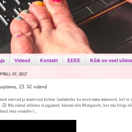
aja
Videod
Kontakt
EEEE
Kõik on veel võima
PRILL 07, 2017
nipäeva, 23. 02 videod
meti näevad ja kuulevad kolme lauluhetke ka need minu inimesed, kel ei 
. 😉 Mu rumal mõistus ei jaganud, küsisin nõu Marguselt, kes mu blogi s
olnud oma youtube´i...