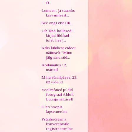
Ü...
Lumest... ja suureks
kasvamisest...
See ongi vist OK...
Liblikad, kollased -
kirjud liblikad -
tuleb hea j...
Kaks lühikest videot
näituselt "Minu
jälg sinu süd...
Kodunäitus 12.
märtsil
Minu sünnipäeva, 23.
02 videod
Veel mõned pildid
fotograaf Aldolt
Luunja näituselt
Olen hoopis
lapsemeelne
Psühhodraama
konverentsile
registreerimine