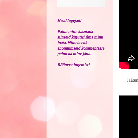
Head lugejad!
Palun mitte kasutada
siinseid kirjutisi ilma minu
loata. Nimeta ehk
anonüümseid kommentaare
palun ka mitte jätta.
Rõõmsat lugemist!
Jäätu