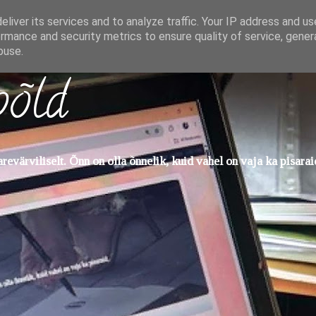
liver its services and to analyze traffic. Your IP address and u
rmance and security metrics to ensure quality of service, gene
buse.
põld
evärviliselt. Õnn on olla õnnelik, kuid vahel on vaja ka pisarai