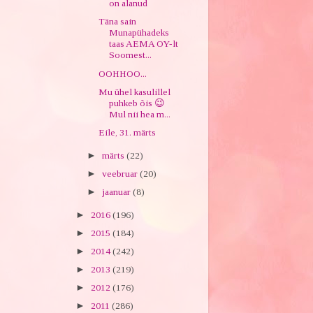
on alanud
Täna sain
Munapühadeks
taas AEMA OY-lt
Soomest...
OOHHOO...
Mu ühel kasulillel
puhkeb õis 😉
Mul nii hea m...
Eile, 31. märts
►
märts
(22)
►
veebruar
(20)
►
jaanuar
(8)
►
2016
(196)
►
2015
(184)
►
2014
(242)
►
2013
(219)
►
2012
(176)
►
2011
(286)