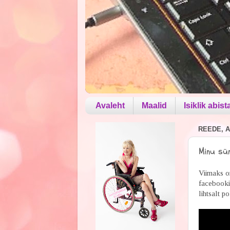
Avaleht
Maalid
Isiklik abist
REEDE, A
Minu sün
Viimaks o
facebooki
lihtsalt p