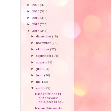
►
2021
(329)
►
2020
(311)
►
2019
(343)
►
2018
(255)
▼
2017
(246)
►
detsember
(18)
►
november
(22)
►
oktoober
(27)
►
september
(14)
►
august
(24)
►
juuli
(23)
►
juuni
(20)
►
mai
(23)
▼
aprill
(25)
Hääd volbriööd Et
olla hea väike
nõid, peab ka õp...
Natuke ühte, natuke