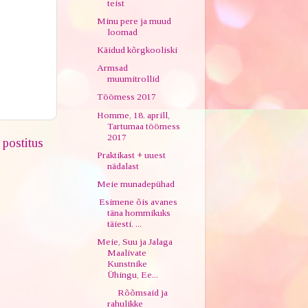
teist
Minu pere ja muud
loomad
Käidud kõrgkooliski
Armsad
muumitrollid
Töömess 2017
Homme, 18. aprill,
Tartumaa töömess
2017
postitus
Praktikast + uuest
nädalast
Meie munadepühad
Esimene õis avanes
täna hommikuks
täiesti. ...
Meie, Suu ja Jalaga
Maalivate
Kunstnike
Ühingu, Ee...
Rõõmsaid ja
rahulikke