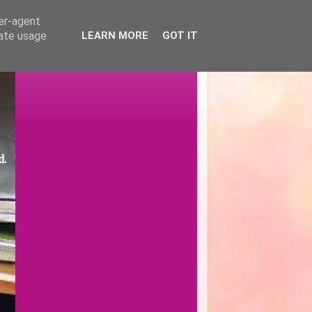
ser-agent
rate usage
LEARN MORE
GOT IT
d.