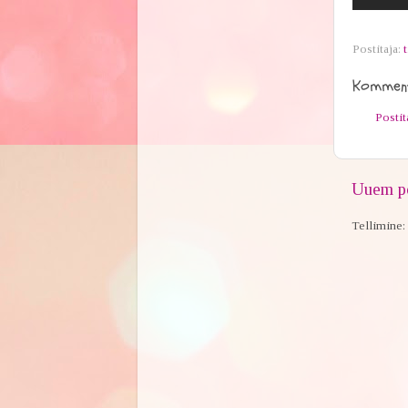
Postitaja:
t
Komment
Posti
Uuem po
Tellimine: