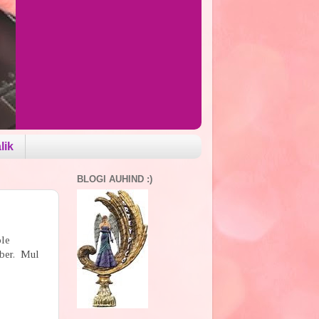
lik
BLOGI AUHIND :)
ole
õber. Mul