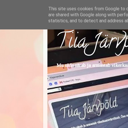
This site uses cookies from Google to de
are shared with Google along with perfo
statistics, and to detect and address a
Tiia Järv
Mu süda särab ja armastab vikerkaar