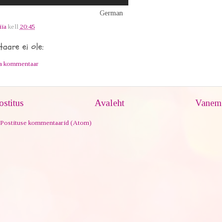
German
iia
kell
20:45
aare ei ole:
ta kommentaar
stitus
Avaleht
Vanem 
Postituse kommentaarid (Atom)