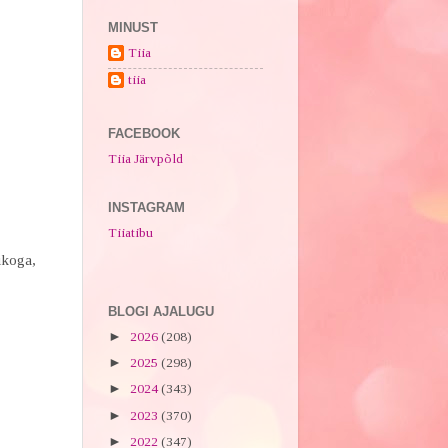
MINUST
Tiia
tiia
FACEBOOK
Tiia Järvpõld
INSTAGRAM
Tiiatibu
ikoga,
BLOGI AJALUGU
►
2026
(208)
►
2025
(298)
►
2024
(343)
►
2023
(370)
►
2022
(347)