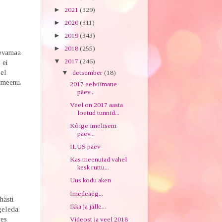
►
2021
(329)
►
2020
(311)
►
2019
(343)
►
2018
(255)
gevamaa
▼
2017
(246)
 ei
sel
▼
detsember
(18)
 meenu.
2017 eelviimane
päev...
Veel on 2017 aasta
loetud tunnid...
Kõige imelisem
päev...
ILUS päev
Kas meenutad vahel
kesk ruttu...
Uus kodu aken
Imedeaeg...
hästi
Ikka ja jälle...
egeleda.
res
Videost ja veel 2018