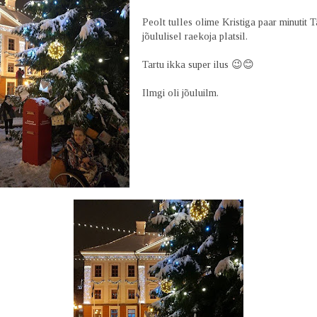
Peolt tulles olime Kristiga paar minutit T
jõululisel raekoja platsil.
Tartu ikka super ilus 😉😊
Ilmgi oli jõuluilm.