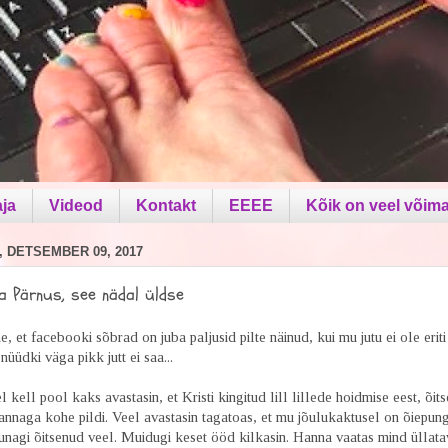
aja
Videod
Kontakt
EEEE
Kõik on veel võima
 DETSEMBER 09, 2017
a Pärnus, see nädal üldse
, et facebooki sõbrad on juba paljusid pilte näinud, kui mu jutu ei ole eriti 
nüüdki väga pikk jutt ei saa...
 kell pool kaks avastasin, et Kristi kingitud lill lillede hoidmise eest, õits
nnaga kohe pildi. Veel avastasin tagatoas, et mu jõulukaktusel on õiepung
nagi õitsenud veel. Muidugi keset ööd kilkasin. Hanna vaatas mind üllatav