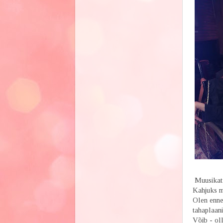
Muusikat 
Kahjuks mu
Olen ennem
tahaplaani
Võib - oll