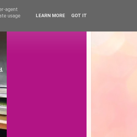
ser-agent
rate usage
LEARN MORE
GOT IT
d.