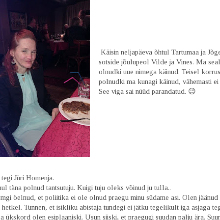
Käisin neljapäeva õhtul Tartumaa ja Jõ
sotside jõulupeol Vilde ja Vines. Ma seal
olnudki uue nimega käinud. Teisel korru
polnudki ma kunagi käinud, vähemasti ei
See viga sai nüüd parandatud. 😉
tegi Jüri Homenja.
l täna polnud tantsutuju. Kuigi tuju oleks võinud ju tulla..
gi öelnud, et poliitika ei ole olnud praegu minu südame asi. Olen jäänud 
 hetkel. Tunnen, et isikliku abistaja tundegi ei jätku tegelikult iga asjaga t
a ükskord olen esiplaaniski. Usun siiski, et praegugi suudan palju ära. Suu