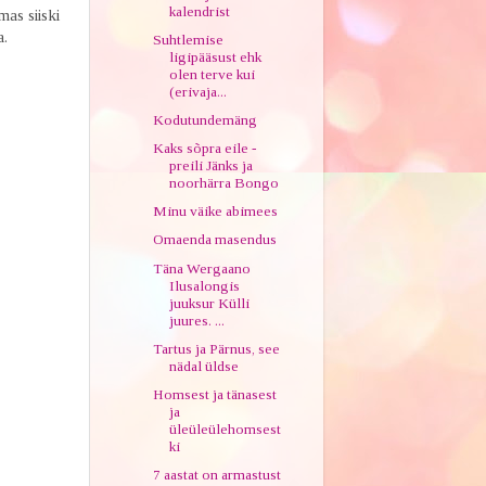
kalendrist
mas siiski
a.
Suhtlemise
ligipääsust ehk
olen terve kui
(erivaja...
Kodutundemäng
Kaks sõpra eile -
preili Jänks ja
noorhärra Bongo
Minu väike abimees
Omaenda masendus
Täna Wergaano
Ilusalongis
juuksur Külli
juures. ...
Tartus ja Pärnus, see
nädal üldse
Homsest ja tänasest
ja
üleüleülehomsest
ki
7 aastat on armastust