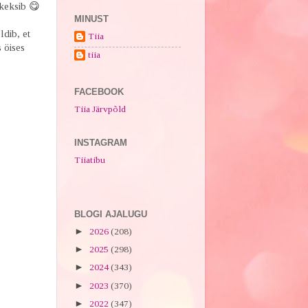
 keksib 😋
MINUST
dib, et
Tiia
s öises
tiia
FACEBOOK
Tiia Järvpõld
INSTAGRAM
Tiiatibu
BLOGI AJALUGU
►
2026
(208)
►
2025
(298)
►
2024
(343)
►
2023
(370)
►
2022
(347)