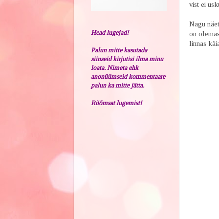
vist ei us
Nagu näet
Head lugejad!
on olemas 
linnas käi
Palun mitte kasutada
siinseid kirjutisi ilma minu
loata. Nimeta ehk
anonüümseid kommentaare
palun ka mitte jätta.
Rõõmsat lugemist!