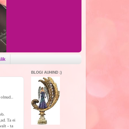
lik
BLOGI AUHIND :)
olnud...
eb.
ad. Ta ei
alt - ta