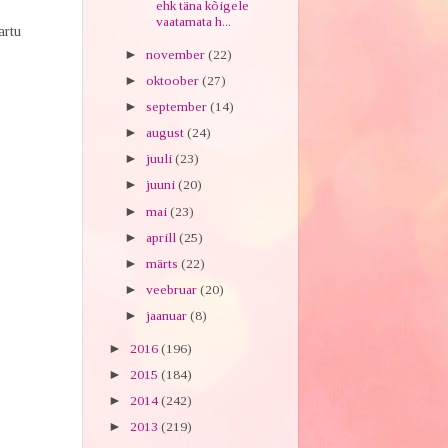
ehk täna kõigele
vaatamata h...
artu
►
november
(22)
►
oktoober
(27)
►
september
(14)
►
august
(24)
►
juuli
(23)
►
juuni
(20)
►
mai
(23)
►
aprill
(25)
►
märts
(22)
►
veebruar
(20)
►
jaanuar
(8)
►
2016
(196)
►
2015
(184)
►
2014
(242)
►
2013
(219)