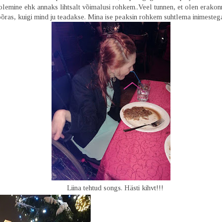
 olemine ehk annaks lihtsalt võimalusi rohkem..Veel tunnen, et olen erakon
õõras, kuigi mind ju teadakse. Mina ise peaksin rohkem suhtlema inimesteg
 tehtud songs. Hästi kihvt!!!