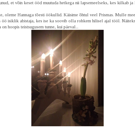
kunud, et võin keset ööd muutuda hetkega nii lapsemeelseks, kes kilkab ja
e, oleme Hannaga tõesti öökullid. Käisime õhtul veel Prismas. Mulle meel
öö isiklik abistaja, kes ise ka soovib olla rohkem hilisel ajal tööl. Näitek
a on hoopis teistsugusem tunne, kui päeval...