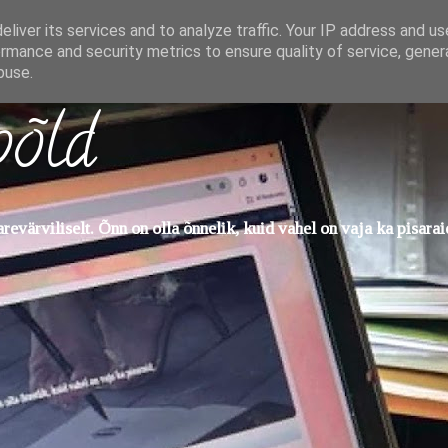
liver its services and to analyze traffic. Your IP address and u
rmance and security metrics to ensure quality of service, gene
buse.
põld
evärviliselt. Õnn on olla õnnelik, kuid vahel on vaja ka pisarai