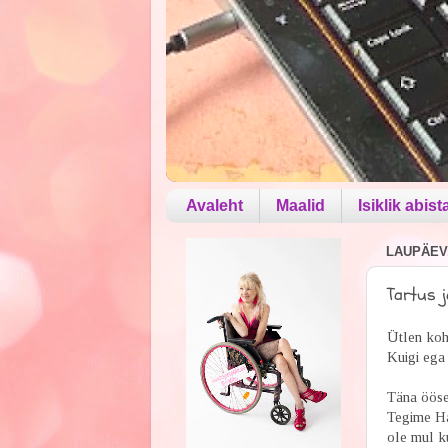
Avaleht
Maalid
Isiklik abist
LAUPÄEV,
Tartus j
Ütlen kohe
Kuigi ega 
Täna öösel
Tegime Ha
ole mul ku