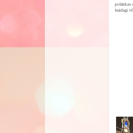
poliitikas
kuidagi v
Liina