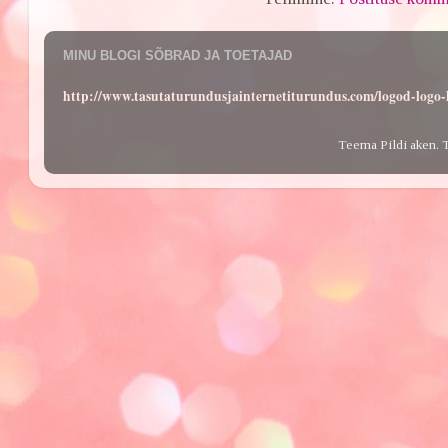
MINU BLOGI SÕBRAD JA TOETAJAD
http://www.tasutaturundusjainternetiturundus.com/logod-log
Teema Pildi aken. 