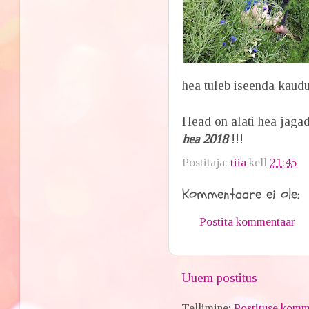
hea tuleb iseenda kaudu
Head on alati hea jaga
hea 2018
!!!
Postitaja:
tiia
kell
21:45
Kommentaare ei ole:
Postita kommentaar
Uuem postitus
Tellimine:
Postituse komm