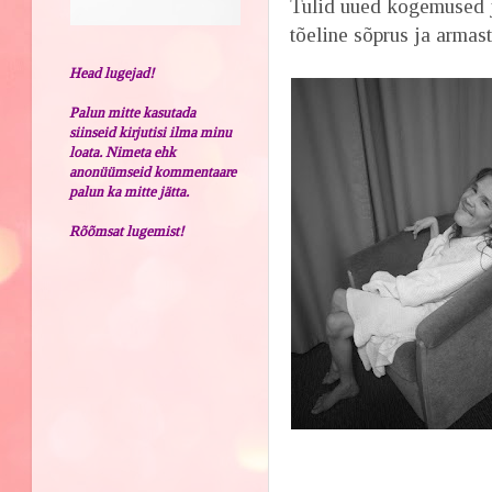
Tulid uued kogemused j
tõeline sõprus ja armast
Head lugejad!
Palun mitte kasutada
siinseid kirjutisi ilma minu
loata. Nimeta ehk
anonüümseid kommentaare
palun ka mitte jätta.
Rõõmsat lugemist!