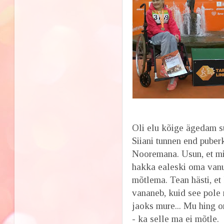
Oli elu kõige ägedam s
Siiani tunnen end puber
Nooremana. Usun, et mi
hakka ealeski oma van
mõtlema. Tean hästi, et
vananeb, kuid see pole
jaoks mure... Mu hing o
- ka selle ma ei mõtle.