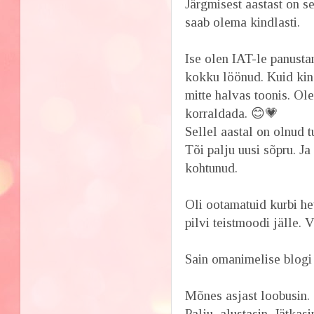
Järgmisest aastast on se
saab olema kindlasti.
Ise olen IAT-le panusta
kokku löönud. Kuid kind
mitte halvas toonis. Ol
korraldada. 😊💗
Sellel aastal on olnud 
Tõi palju uusi sõpru. J
kohtunud.
Oli ootamatuid kurbi he
pilvi teistmoodi jälle. 
Sain omanimelise blogi 
Mõnes asjast loobusin.
Palju alustasin. Jätkasi