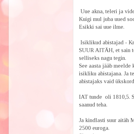
Uue akna, teleri ja vid
Kuigi mul juba uued soo
Esikki sai uue ilme.
Isiklikud abistajad - Kri
SUUR AITÄH, et sain te
selliseks nagu tegin.
See aasta jääb meelde ka
isikliku abistajana. Ja t
abistajaks vaid ükskord
IAT tunde oli 1810,5. 
saanud teha.
Ja kindlasti suur aitäh 
2500 euroga.