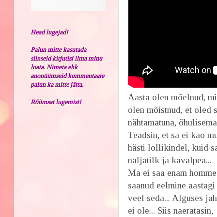
Head lugejad!
Palun mitte kasutada
siinseid kirjutisi ilma minu
loata. Nimeta ehk
anonüümseid kommentaare
palun ka mitte jätta.
Aasta olen mõelnud, mis 
Rõõmsat lugemist!
olen mõistnud, et oled 
nähtamatuna, õhulisema
Teadsin, et sa ei kao mu
hästi lollikindel, kuid
naljatilk ja kavalpea...
Ma ei saa enam homme s
saanud eelmine aastagi
veel seda... Alguses jah
ei ole... Siis naeratasin,