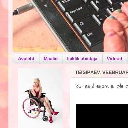
Avaleht
Maalid
Isiklik abistaja
Videod
TEISIPÄEV, VEEBRUAR 
Kui sind enam ei ole ol