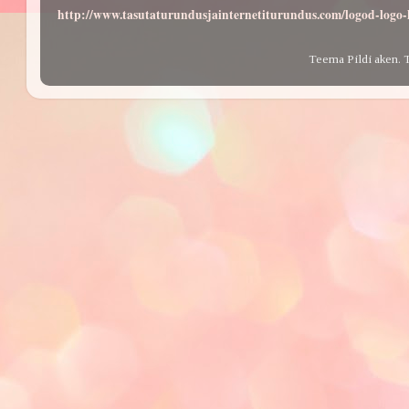
http://www.tasutaturundusjainternetiturundus.com/logod-log
Teema Pildi aken. 