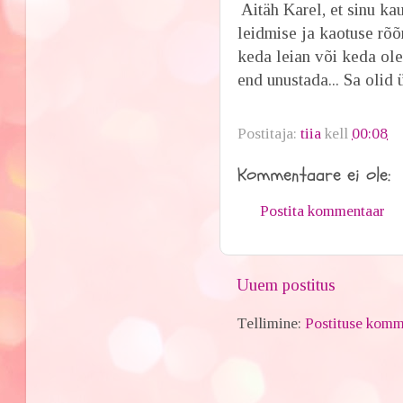
Aitäh Karel, et sinu ka
leidmise ja kaotuse rõõ
keda leian või keda olen
end unustada... Sa olid 
Postitaja:
tiia
kell
00:08
Kommentaare ei ole:
Postita kommentaar
Uuem postitus
Tellimine:
Postituse komm