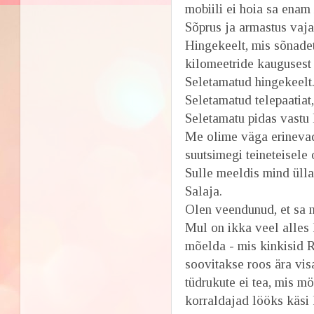
mobiili ei hoia sa enam i
Sõprus ja armastus vaj
Hingekeelt, mis sõnadet
kilomeetride kaugusest 
Seletamatud hingekeelt
Seletamatud telepaatiat,
Seletamatu pidas vastu l
Me olime väga erinevad 
suutsimegi teineteisele
Sulle meeldis mind ülla
Salaja.
Olen veendunud, et sa n
Mul on ikka veel alles 
mõelda - mis kinkisid R
soovitakse roos ära vis
tüdrukute ei tea, mis mö
korraldajad lööks käsi 