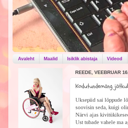
Avaleht
Maalid
Isiklik abistaja
Videod
REEDE, VEEBRUAR 16,
Kodutundemäng jätkub
Uksepiid sai lõppude lõ
soovisin seda, kuigi oli
Närvi ajas kivitükikese
Ust tubade vahele ma a