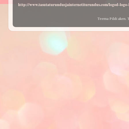
http://www.tasutaturundusjainternetiturundus.com/logod-log
Teema Pildi aken. 