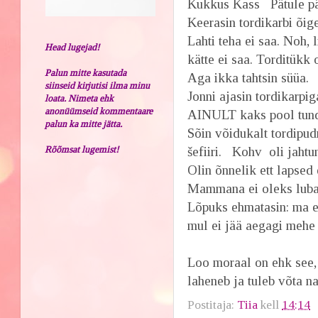
Kukkus Kass
Pätule p
Keerasin tordikarbi õige
Lahti teha ei saa. Noh, l
Head lugejad!
kätte ei saa. Torditükk
Palun mitte kasutada
Aga ikka tahtsin süüa.
siinseid kirjutisi ilma minu
Jonni ajasin tordikarpi
loata. Nimeta ehk
anonüümseid kommentaare
AINULT kaks pool tundi
palun ka mitte jätta.
Sõin võidukalt tordipud
Rõõmsat lugemist!
šefiiri. Kohv oli jahtu
Olin õnnelik ett lapsed
Mammana ei oleks lubanu
Lõpuks ehmatasin: ma ei
mul ei jää aegagi mehe 
Loo moraal on ehk see, 
laheneb ja tuleb võta n
Postitaja:
Tiia
kell
14:14