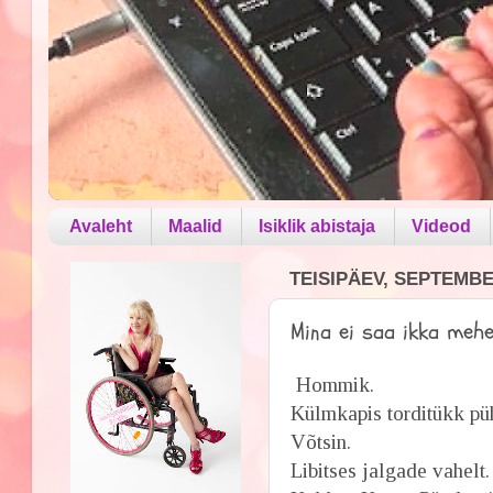
Avaleht
Maalid
Isiklik abistaja
Videod
TEISIPÄEV, SEPTEMBER
Mina ei saa ikka mehe
Hommik.
Külmkapis torditükk püh
Võtsin.
Libitses jalgade vahelt