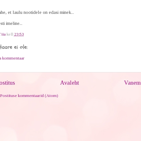
he, et laulu nootidele on edasi minek...
ti imeline...
Tiia
kell
23:53
aare ei ole:
ta kommentaar
stitus
Avaleht
Vanem 
Postituse kommentaarid (Atom)