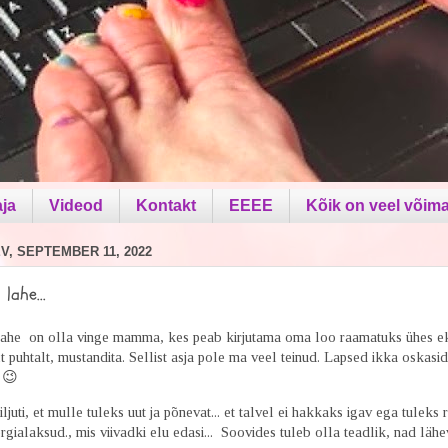
aja
Videod
Kontakt
EEEE
Kõik on veel võima
, SEPTEMBER 11, 2022
lahe...
ahe on olla vinge mamma, kes peab kirjutama oma loo raamatuks ühes e
t puhtalt, mustandita. Sellist asja pole ma veel teinud. Lapsed ikka oskasid
. 😉
ljuti, et mulle tuleks uut ja põnevat... et talvel ei hakkaks igav ega tuleks ru
rgialaksud., mis viivadki elu edasi... Soovides tuleb olla teadlik, nad lähe