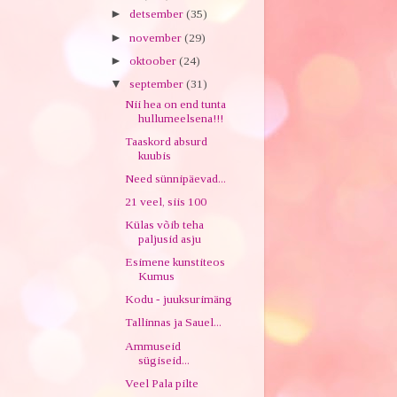
►
detsember
(35)
►
november
(29)
►
oktoober
(24)
▼
september
(31)
Nii hea on end tunta
hullumeelsena!!!
Taaskord absurd
kuubis
Need sünnipäevad...
21 veel, siis 100
Külas võib teha
paljusid asju
Esimene kunstiteos
Kumus
Kodu - juuksurimäng
Tallinnas ja Sauel...
Ammuseid
sügiseid...
Veel Pala pilte