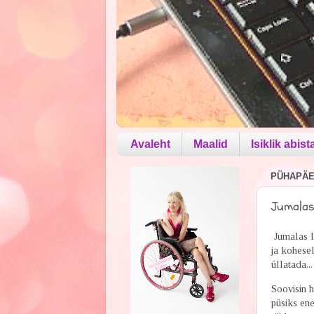
Avaleht
Maalid
Isiklik abist
PÜHAPÄEV
Jumalas 
Jumalas l
ja kohesel
üllatada..
Soovisin hi
püsiks ene