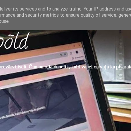
liver its services and to analyze traffic. Your IP address and u
rmance and security metrics to ensure quality of service, gene
buse.
põld
evärviliselt. Õnn on olla õnnelik, kuid vahel on vaja ka pisarai