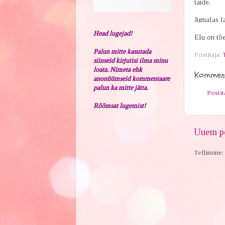
täide.
Jumalas la
Head lugejad!
Elu on tões
Palun mitte kasutada
Postitaja:
siinseid kirjutisi ilma minu
loata. Nimeta ehk
Komment
anonüümseid kommentaare
palun ka mitte jätta.
Posti
Rõõmsat lugemist!
Uuem po
Tellimine: