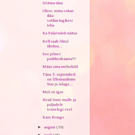
Sõitma täna
Ohoo, mina oskan
ikka
valikuringikesi
teha
Ka Palal tuleb näitus
Kell saab õhtul
üheksa...
See põnev
psühhodraama!!!
Minu oma mõttekild
Täna. 5. septembril
on Ülemaailmne
Suu ja Jalaga ...
Mul on igav
Head õnne mulle ja
paljudele
teistelegi veel
Kass Bongo
►
august
(39)
►
juuli
(28)