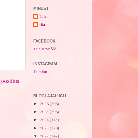
MINUST
Tiia
tiia
FACEBOOK
Tiia Järvpõld
INSTAGRAM
Tiiatibu
postitus
BLOGI AJALUGU
►
2026
(208)
►
2025
(298)
►
2024
(343)
►
2023
(370)
▼
2022
(347)