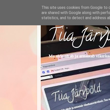
This site uses cookies from Google to de
are shared with Google along with perfo
statistics, and to detect and address a
Tiia Järv
Mu süda särab ja armastab vikerkaar