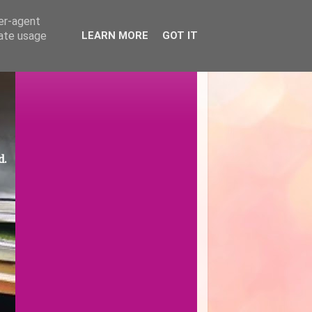
ser-agent
rate usage
LEARN MORE
GOT IT
d.