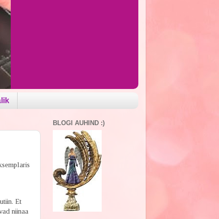
lik
BLOGI AUHIND :)
ksemplaris
tiin. Et
vad niinaa