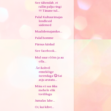
See tähendab, et
rallin palju ringi
!!! Tänane tul...
Palal Kultuurimajas
lendlesid
sädemed
Maalidemajandus...
Palal homme
Pärnus käidud
See facebook...
Mul suur rõõm ja au
olla...
Äri kohvil
ennekõige
iseendaga 😋Sai
asju arutatu...
Mina ei saa ikka
mehele ehk
tordilugu
Jumalas lahe...
Oi, kui kihvt...