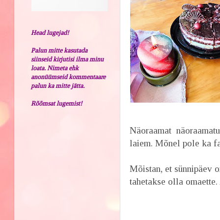
Head lugejad!
Palun mitte kasutada
siinseid kirjutisi ilma minu
loata. Nimeta ehk
anonüümseid kommentaare
palun ka mitte jätta.
Rõõmsat lugemist!
Näoraamat näoraamatuk
laiem. Mõnel pole ka f
Mõistan, et sünnipäev o
tahetakse olla omaette. 