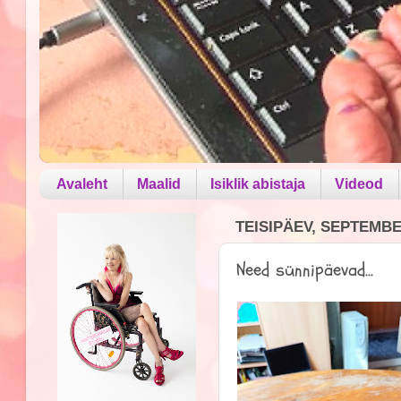
Avaleht
Maalid
Isiklik abistaja
Videod
TEISIPÄEV, SEPTEMBER
Need sünnipäevad...