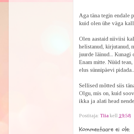
Aga täna tegin endale p
kuid olen ühe väga kal
Olen aastaid niiviisi ka
helistanud, kirjutanud,
juurde läinud... Kunagi 
Enam mitte. Nüüd tean,
elus sünnipäevi pidada..
Sellised mõtted siis tän
Olgu, mis on, kuid soov
ikka ja alati head nend
Postitaja:
Tiia
kell
19:58
Kommentaare ei ole: