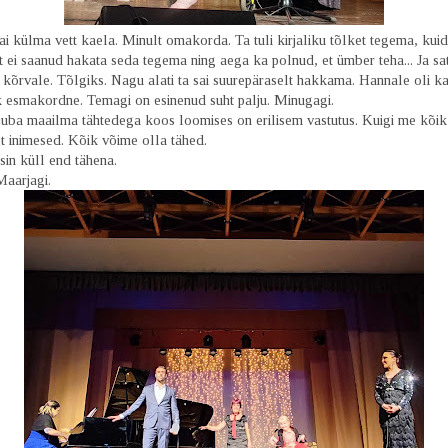
i külma vett kaela. Minult omakorda. Ta tuli kirjaliku tõlket tegema, kuid
lt ei saanud hakata seda tegema ning aega ka polnud, et ümber teha... Ja sat
kõrvale. Tõlgiks. Nagu alati ta sai suurepäraselt hakkama. Hannale oli ka
k esmakordne. Temagi on esinenud suht palju. Minugagi.
juba maailma tähtedega koos loomises on erilisem vastutus. Kuigi me kõi
ult inimesed. Kõik võime olla tähed.
in küll end tähena.
Maarjagi.