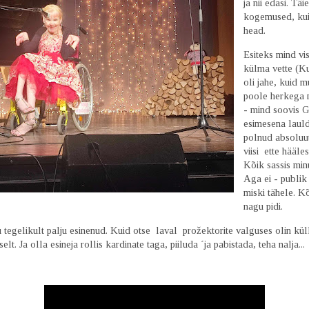
ja nii edasi. Täi
kogemused, kui
head.
Esiteks mind vis
külma vette (Ku
oli jahe, kuid 
poole herkega 
- mind soovis 
esimesena laul
polnud absoluut
viisi ette hääle
Kõik sassis min
Aga ei - publik
miski tähele. K
nagu pidi.
 tegelikult palju esinenud. Kuid otse laval prožektorite valguses olin kül
lt. Ja olla esineja rollis kardinate taga, piiluda ´ja pabistada, teha nalja...