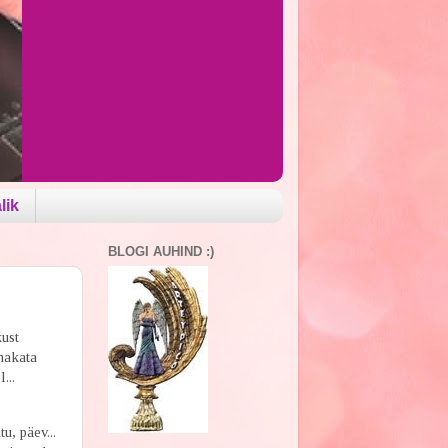
lik
BLOGI AUHIND :)
ust
 hakata
el...
u, päev...