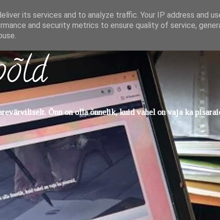
liver its services and to analyze traffic. Your IP address and u
rmance and security metrics to ensure quality of service, gene
buse.
põld
evärviliselt. Õnn on olla õnnelik, kuid vahel on vaja ka pisarai