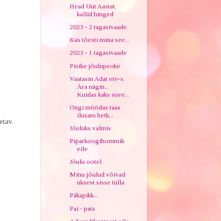
Head Uut Aastat,
kallid hinged
2023 - 2 tagasivaade
Kas tõesti mina see...
2023 - 1 tagasivaade
Pisike jõulupeoke
Vaatasin Adat etv-s.
Ära nägin...
Kuidas kaks suve...
Ongi möödas taas
ilusam hetk...
etav.
Jõuluks valmis
Piparkoogihommik
eile
Jõulu ootel
Minu jõulud võivad
uksest sisse tulla
Päkapikk...
Pai - pats