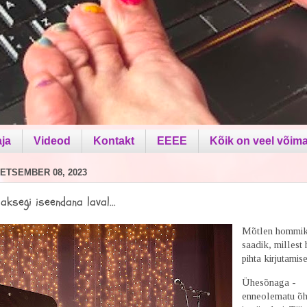
aja
Videod
Kontakt
EEEE
Kõik on veel võima
ETSEMBER 08, 2023
laksegi iseendana laval...
Mõtlen hommik
saadik, millest
pihta kirjutamis
Ühesõnaga -
enneolematu õht