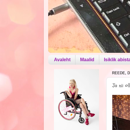
Avaleht
Maalid
Isiklik abist
REEDE, D
Ja nii ol