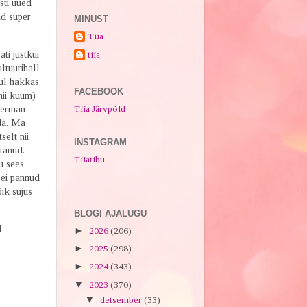
esti uued
d super
MINUST
Tiia
ati justkui
tiia
ltuurihall
mul hakkas
FACEBOOK
nii kuum)
Tiia Järvpõld
German
da. Ma
selt nii
INSTAGRAM
stanud.
Tiiatibu
u sees.
 ei pannud
õik sujus
BLOGI AJALUGU
l
►
2026
(206)
►
2025
(298)
►
2024
(343)
▼
2023
(370)
▼
detsember
(33)