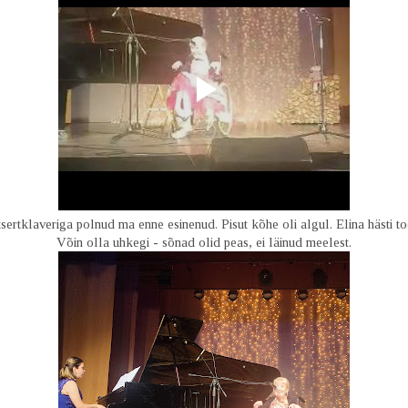
sertklaveriga polnud ma enne esinenud. Pisut kõhe oli algul. Elina hästi to
Võin olla uhkegi - sõnad olid peas, ei läinud meelest.