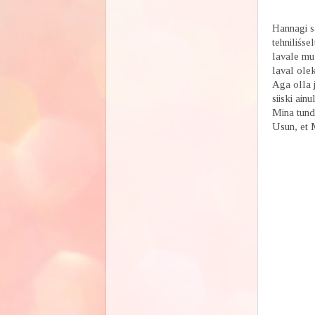
Hannagi sa
tehniliśse
lavale mu 
laval ole
Aga olla 
siiski ain
Mina tunds
Usun, et 