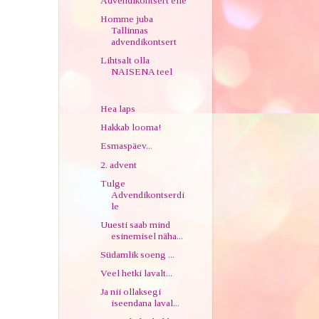
Advendikontsert eile
Homme juba
Tallinnas
advendikontsert
Lihtsalt olla
NAISENA teel
Hea laps
Hakkab looma!
Esmaspäev...
2. advent
Tulge
Advendikontserdi
le
Uuesti saab mind
esinemisel näha...
Südamlik soeng ...
Veel hetki lavalt...
Ja nii ollaksegi
iseendana laval...