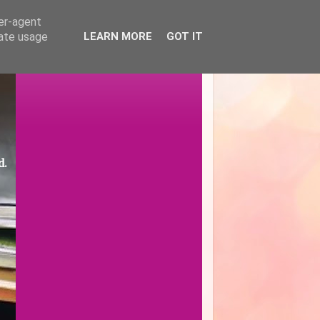
ser-agent
rate usage
LEARN MORE
GOT IT
d.