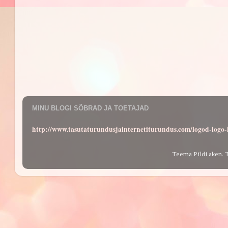
MINU BLOGI SÕBRAD JA TOETAJAD
http://www.tasutaturundusjainternetiturundus.com/logod-log
Teema Pildi aken. 