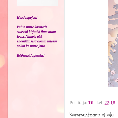
Head lugejad!
Palun mitte kasutada
siinseid kirjutisi ilma minu
loata. Nimeta ehk
anonüümseid kommentaare
palun ka mitte jätta.
Rõõmsat lugemist!
Postitaja:
Tiia
kell
22:18
Kommentaare ei ole: