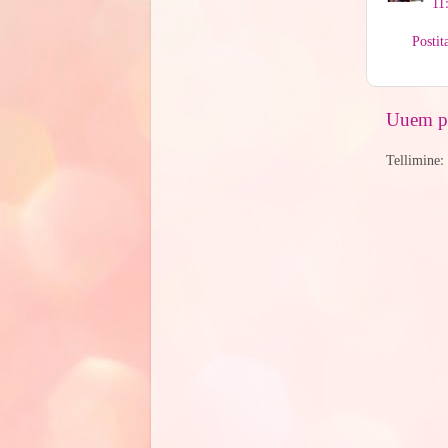
11
Posti
Uuem po
Tellimine: