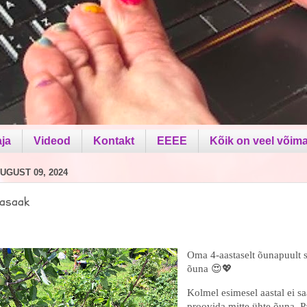
aja
Videod
Kontakt
EEEE
Kõik on veel võima
UGUST 09, 2024
asaak
Oma 4-aastaselt õunapuult s
õuna 😍💖
Kolmel esimesel aastal ei s
proovida mitte ühte õuna. Pa