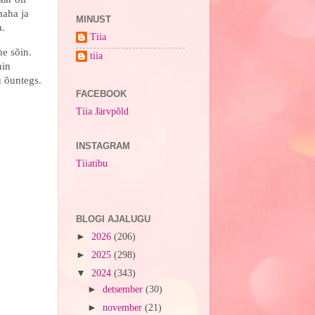
maha ja
MINUST
a.
Tiia
he sõin.
tiia
nin
u õuntegs.
FACEBOOK
Tiia Järvpõld
INSTAGRAM
Tiiatibu
BLOGI AJALUGU
►
2026
(206)
►
2025
(298)
▼
2024
(343)
►
detsember
(30)
►
november
(21)