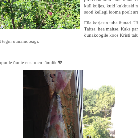
küll küljes, kuid kukkusid 
sööti kellegi looma poolt är
Eile korjasin juba õunad. Ü
Täitsa hea maitse. Kaks pa
õunakoogile koos Kristi tal
t tegin õunamoosigi.
uule õunte eest olen tänulik 💖