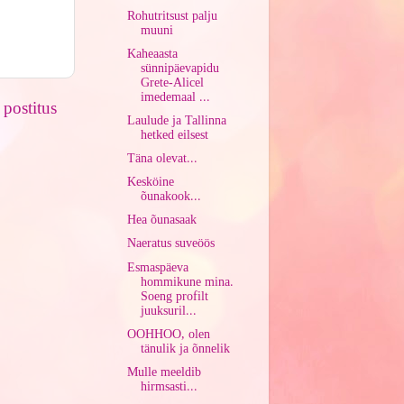
Rohutritsust palju
muuni
Kaheaasta
sünnipäevapidu
Grete-Alicel
imedemaal ...
postitus
Laulude ja Tallinna
hetked eilsest
Täna olevat...
Kesköine
õunakook...
Hea õunasaak
Naeratus suveöös
Esmaspäeva
hommikune mina.
Soeng profilt
juuksuril...
OOHHOO, olen
tänulik ja õnnelik
Mulle meeldib
hirmsasti...