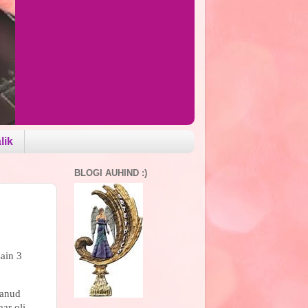
lik
BLOGI AUHIND :)
ain 3
aanud
ar oli