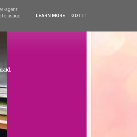
ser-agent
rate usage
LEARN MORE
GOT IT
araid.