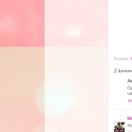
Postitaja:
2 komme
An
Õu
vä
10
tii
Ni