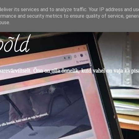
liver its services and to analyze traffic. Your IP address and u
rmance and security metrics to ensure quality of service, gene
buse.
põld
revärviliselt. Õnn on olla õnnelik, kuid vahel on vaja ka pis