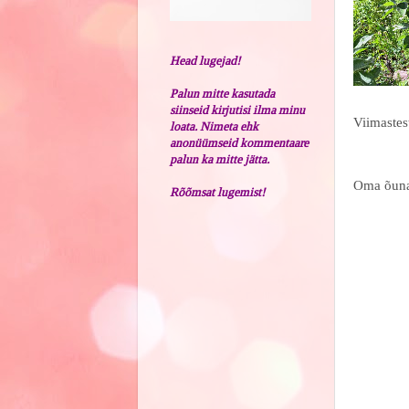
Head lugejad!
Palun mitte kasutada
siinseid kirjutisi ilma minu
Viimastes
loata. Nimeta ehk
anonüümseid kommentaare
palun ka mitte jätta.
Oma õunap
Rõõmsat lugemist!