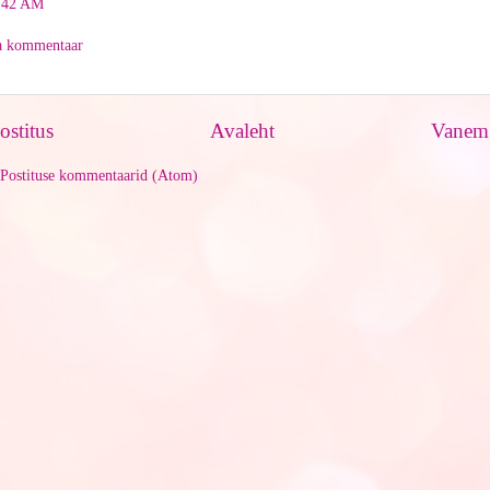
:42 AM
ta kommentaar
stitus
Avaleht
Vanem 
Postituse kommentaarid (Atom)