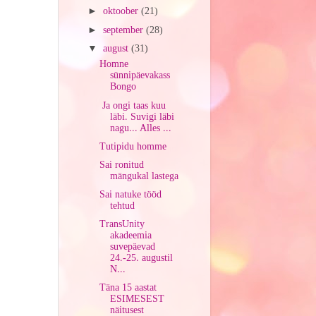
►
oktoober
(21)
►
september
(28)
▼
august
(31)
Homne
sünnipäevakass
Bongo
Ja ongi taas kuu
läbi. Suvigi läbi
nagu... Alles ...
Tutipidu homme
Sai ronitud
mängukal lastega
Sai natuke tööd
tehtud
TransUnity
akadeemia
suvepäevad
24.-25. augustil
N...
Täna 15 aastat
ESIMESEST
näitusest