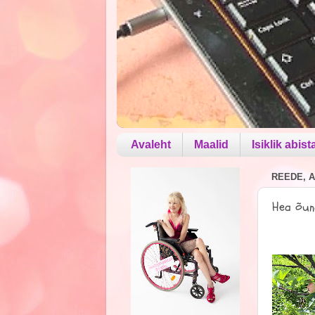
Avaleht
Maalid
Isiklik abist
REEDE, A
Hea õun