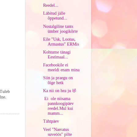
Reedel...
Läbitud jälle
õppetund...
Nostalgiline tants
ümber joogikõrte
Eile "Usk, Lootus,
Armastus" ERMis
Kohtume tänagi
Eestimaal...
Facebookile ei
meeldi enam mina
Siin ja praegu on
õige hetk
Ka nii on hea ju 🤣
.Tuleb
lne.
Ei ole niisama
pannkoogipäev
reedel.Mul kui
mamm...
Tähtpäev
Veel "Naeratus
suveöös" pilte