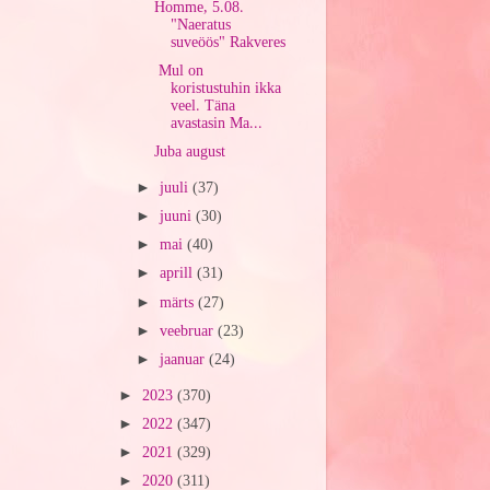
Homme, 5.08.
"Naeratus
suveöös" Rakveres
Mul on
koristustuhin ikka
veel. Täna
avastasin Ma...
Juba august
►
juuli
(37)
►
juuni
(30)
►
mai
(40)
►
aprill
(31)
►
märts
(27)
►
veebruar
(23)
►
jaanuar
(24)
►
2023
(370)
►
2022
(347)
►
2021
(329)
►
2020
(311)