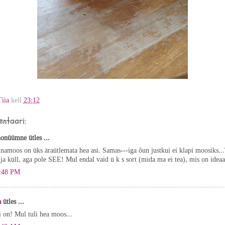
Tiia
kell
23:12
ntaari:
onüümne ütles ...
namoos on üks äraütlemata hea asi. Samas---iga õun justkui ei klapi moosiks..
lja küll, aga pole SEE! Mul endal vaid ü k s sort (mida ma ei tea), mis on ideaa
:48 PM
a
ütles ...
i on! Mul tuli hea moos...