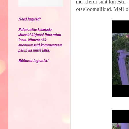
mu kleidi suht kiiresti.
otseloomulikud. Meil ol
Head lugejad!
Palun mitte kasutada
siinseid kirjutisi ilma minu
loata. Nimeta ehk
anonüümseid kommentaare
palun ka mitte jätta.
Rõõmsat lugemist!