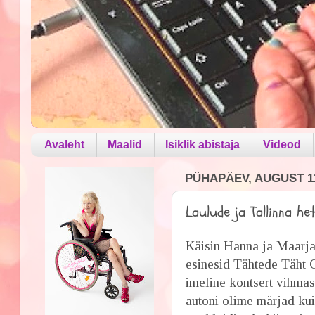
Avaleht
Maalid
Isiklik abistaja
Videod
PÜHAPÄEV, AUGUST 11
Laulude ja Tallinna he
Käisin Hanna ja Maarjag
esinesid Tähtede Täht 
imeline kontsert vihma
autoni olime märjad ku