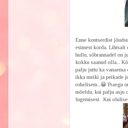
Enne kontserdist jõudsin
esimest korda. Lihtsalt 
hullu, sõbrannadel on ju
kokku saanud olla... Kõ
palju juttu ka vanaema 
ikka meiki ja peikade j
rohelisem...😀 Praegu o
mõelda, kui palju asju 
lugemisest. Kui olulis