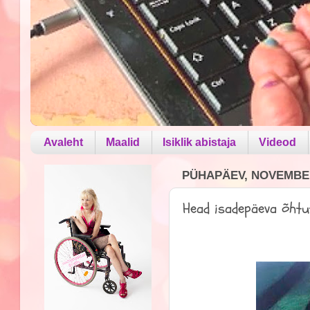
Avaleht
Maalid
Isiklik abistaja
Videod
PÜHAPÄEV, NOVEMBER
Head isadepäeva õhtu