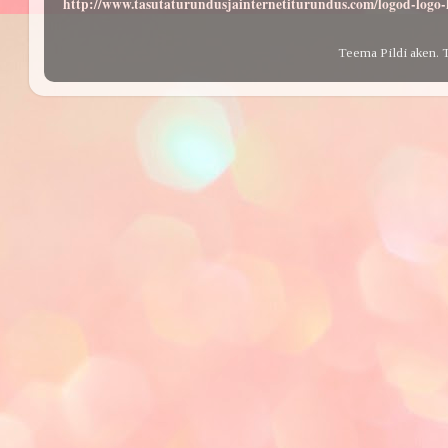
http://www.tasutaturundusjainternetiturundus.com/logod-log
Teema Pildi aken. 