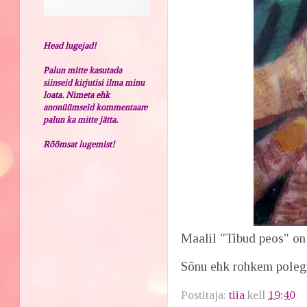
Head lugejad!
Palun mitte kasutada
siinseid kirjutisi ilma minu
loata. Nimeta ehk
anonüümseid kommentaare
palun ka mitte jätta.
Rõõmsat lugemist!
Maalil "Tibud peos" on
Sõnu ehk rohkem polegi 
Postitaja:
tiia
kell
19:40