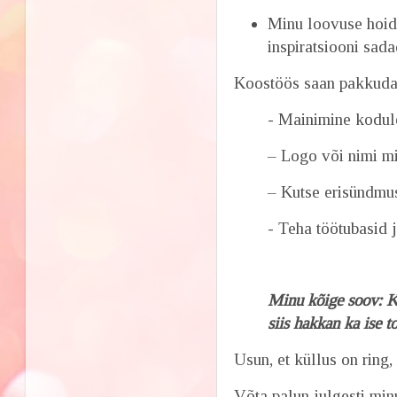
Minu loovuse hoid
inspiratsiooni sada
Koostöös saan pakkuda
- Mainimine kodul
– Logo või nimi mi
– Kutse erisündmus
- Teha töötubasid j
Minu kõige soov: Ku
siis hakkan ka ise t
Usun, et küllus on ring
Võta palun julgesti mi