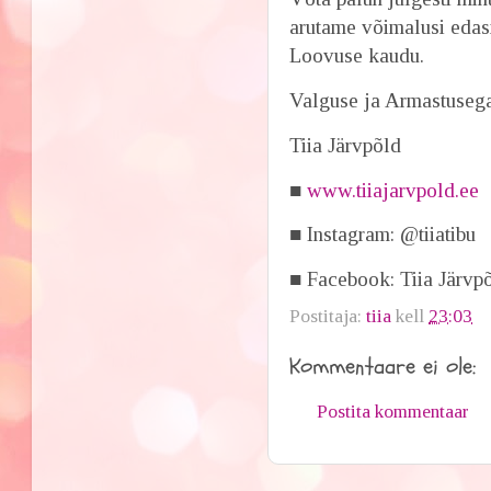
arutame võimalusi eda
Loovuse kaudu.
Valguse ja Armastuseg
Tiia Järvpõld
■
www.tiiajarvpold.ee
■ Instagram: @tiiatibu
■ Facebook: Tiia Järvp
Postitaja:
tiia
kell
23:03
Kommentaare ei ole:
Postita kommentaar