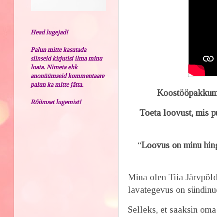
Head lugejad!
Palun mitte kasutada
siinseid kirjutisi ilma minu
loata. Nimeta ehk
anonüümseid kommentaare
palun ka mitte jätta.
Koostööpakkumi
Rõõmsat lugemist!
Toeta loovust, mis 
“
Loovus on minu hing
Mina olen Tiia Järvpõld
lavategevus on sündinud
Selleks, et saaksin oma