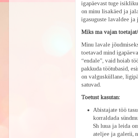
igapäevast tuge isiklik
on minu lisakäed ja jala
igasuguste lavaldee ja
Miks ma vajan toetajat/
Minu lavale jõudmiseks
toetavad mind igapäevae
“endale”, vaid hoiab tö
pakkuda töötubasid, es
on valgusküllane, ligip
satuvad.
Toetust kasutan:
Abistajate töö tasu
korraldada sündmusi
Sh luua ja leida 
ateljee ja galerii,