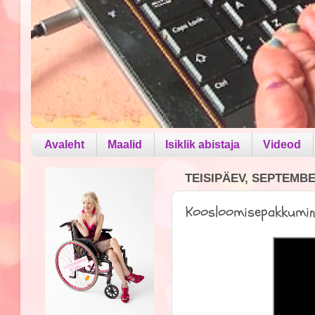
Avaleht
Maalid
Isiklik abistaja
Videod
TEISIPÄEV, SEPTEMBER
Koosloomisepakkumi