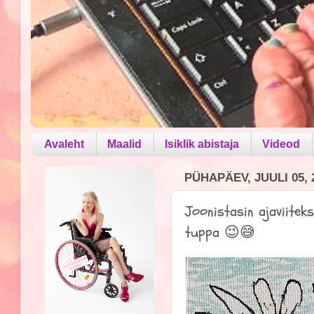
Avaleht
Maalid
Isiklik abistaja
Videod
PÜHAPÄEV, JUULI 05, 
Joonistasin ajaviitek
tuppa 😉😅