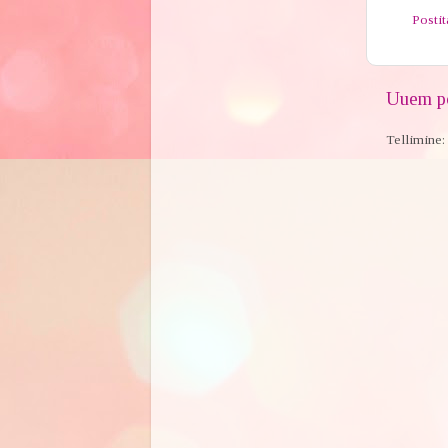
Posti
Uuem po
Tellimine: