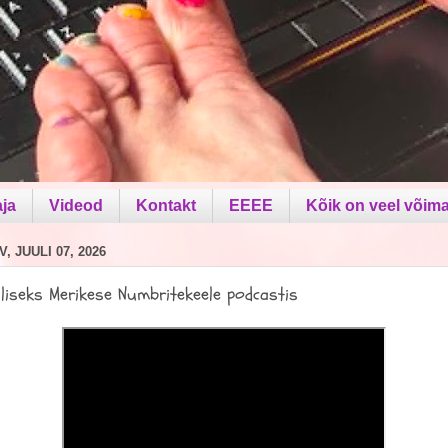
aja
Videod
Kontakt
EEEE
Kõik on veel võima
, JUULI 07, 2026
aliseks Merikese Numbritekeele podcastis