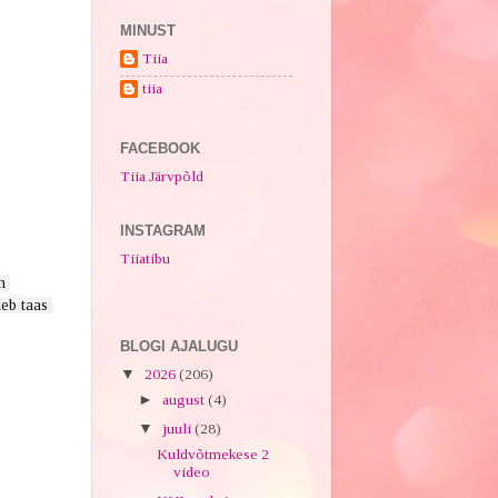
MINUST
Tiia
tiia
FACEBOOK
Tiia Järvpõld
INSTAGRAM
Tiiatibu
 
eb taas 
BLOGI AJALUGU
▼
2026
(206)
►
august
(4)
▼
juuli
(28)
Kuldvõtmekese 2
video