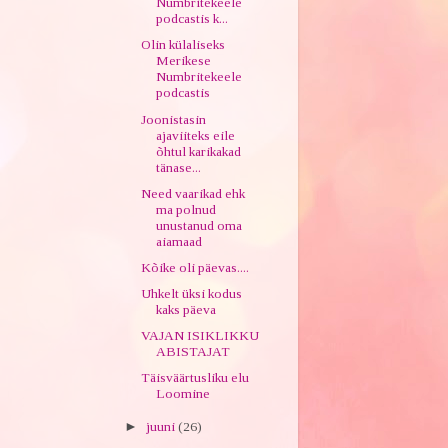
Numbritekeele
podcastis k...
Olin külaliseks
Merikese
Numbritekeele
podcastis
Joonistasin
ajaviiteks eile
õhtul karikakad
tänase...
Need vaarikad ehk
ma polnud
unustanud oma
aiamaad
Kõike oli päevas....
Uhkelt üksi kodus
kaks päeva
VAJAN ISIKLIKKU
ABISTAJAT
Täisväärtusliku elu
Loomine
►
juuni
(26)