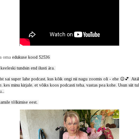
da oma
edukuse kood 52536 
keeleski tundsin end ilusti ära. 
t sai super lahe podcast, kus kõik ongi nii nagu zoomis oli - ehe 😉💕  Aitäh
, kes minu kirjale, et võiks koos podcasti teha, vastas pea kohe. Usun siit tul
...
jamile tõlkimise eest. 