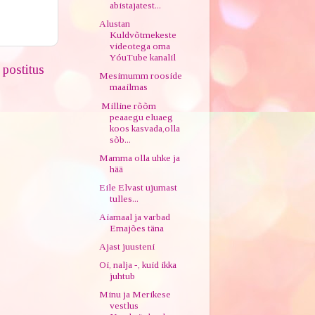
abistajatest...
Alustan
Kuldvõtmekeste
videotega oma
YóuTube kanalil
postitus
Mesimumm rooside
maailmas
Milline rõõm
peaaegu eluaeg
koos kasvada,olla
sõb...
Mamma olla uhke ja
hää
Eile Elvast ujumast
tulles...
Aiamaal ja varbad
Emajões täna
Ajast juusteni
Oi, nalja -, kuid ikka
juhtub
Minu ja Merikese
vestlus