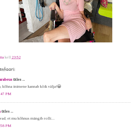
iia
kell
23:52
ntaari:
arabeus
ütles ...
h, kõhna inimene kannab kõik välja!😀
:47 PM
a
ütles ...
vad, et mu kõhnus mängib rolli....
:58 PM