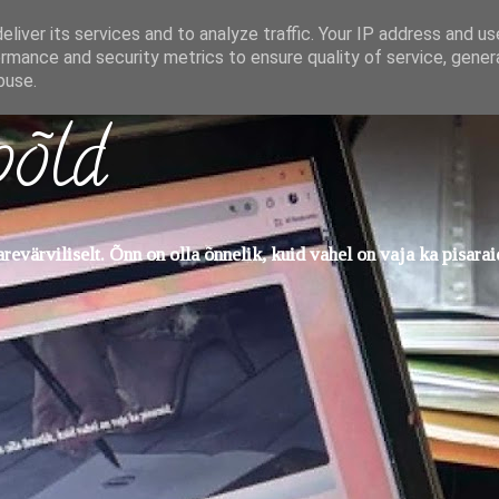
liver its services and to analyze traffic. Your IP address and u
rmance and security metrics to ensure quality of service, gene
buse.
põld
evärviliselt. Õnn on olla õnnelik, kuid vahel on vaja ka pisarai