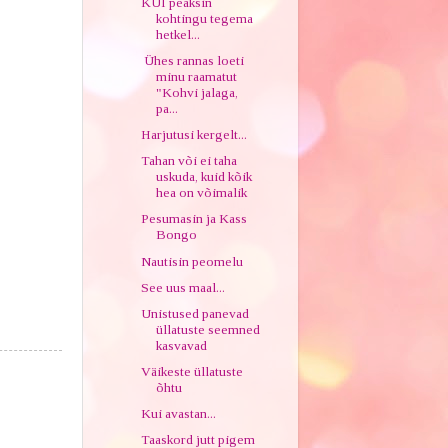
KUI peaksin
kohtingu tegema
hetkel...
Ühes rannas loeti
minu raamatut
"Kohvi jalaga,
pa...
Harjutusi kergelt...
Tahan või ei taha
uskuda, kuid kõik
hea on võimalik
Pesumasin ja Kass
Bongo
Nautisin peomelu
See uus maal...
Unistused panevad
üllatuste seemned
kasvavad
Väikeste üllatuste
õhtu
Kui avastan...
Taaskord jutt pigem