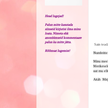
Head lugejad!
Palun mitte kasutada
siinseid kirjutisi ilma minu
loata. Nimeta ehk
anonüümseid kommentaare
palun ka mitte jätta.
Sain tea
Rõõmsat lugemist!
Numbritte 
Minu meels
Merikesele
uut mu ellu
Aitäh  Mir