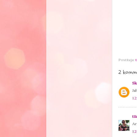
Postitaja:
t
2 komme
Sk
Ja
12
tii
Ar
12