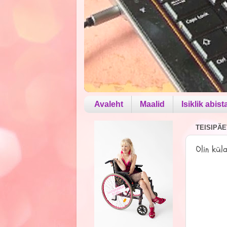
Avaleht
Maalid
Isiklik abist
TEISIPÄEV
Olin kül