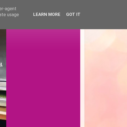
ser-agent
rate usage
LEARN MORE
GOT IT
d.