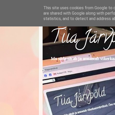
This site uses cookies from Google to de
are shared with Google along with perfo
statistics, and to detect and address a
Tiia Järv
Mu süda särab ja armastab vikerkaar