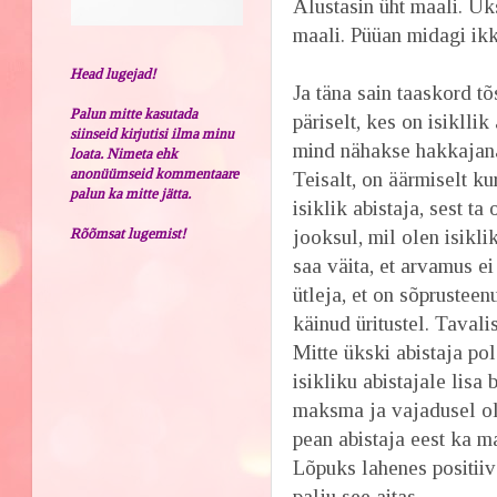
Alustasin üht maali. Ük
maali. Püüan midagi ikk
Head lugejad!
Ja täna sain taaskord tõ
Palun mitte kasutada
päriselt, kes on isiklli
siinseid kirjutisi ilma minu
mind nähakse hakkajana,
loata. Nimeta ehk
anonüümseid kommentaare
Teisalt, on äärmiselt ku
palun ka mitte jätta.
isiklik abistaja, sest ta
Rõõmsat lugemist!
jooksul, mil olen isikli
saa väita, et arvamus ei
ütleja, et on sõprusteen
käinud üritustel. Tavali
Mitte ükski abistaja po
isikliku abistajale lisa
maksma ja vajadusel ol
pean abistaja eest ka m
Lõpuks lahenes positiivs
palju see aitas.