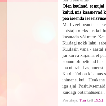
Olen kuulnud, et mujal 
kulud, mis kaasnevad kl
pea iseenda iseseisvus
Meil veel pean iseseisv
abistaja oleks justkui 
kasutada või mitte. Kau
Kuidagi nokk lahti, saba
Kuulasin vana - aastal 
jäi kõrva kajama, et pu
sõnum oli pettetud hästi
ma nii rahul asjameeste
Kuid nüüd on küsimus se
inimene, kui... Heakene
iga ajal. Positiivsemaid
kuidagi ootamatusena...
Postitaja:
Tiia
kell
19:51