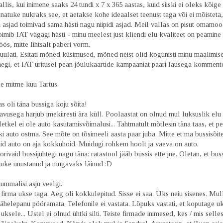
llis, kui inimene saaks 24 tundi x 7 x 365 aastas, kuid siiski ei oleks kõige
natuke nukraks see, et aetakse kohe ideaalset teenust taga või ei mõisteta, 
 asjad toimivad sama hästi nagu niipidi asjad. Meil vallas on pisut omamoo
oimib IAT vägagi hästi - minu meelest just kliendi elu kvaliteet on peamine 
öös, mitte lihtsalt paberi vorm.
uulati. Esitati mõned küsimused, mõned neist olid kogunisti minu maalimise
egi, et IAT üritusel pean jõulukaartide kampaaniat paari lausega kommente
le mitme kuu Tartus.
as oli täna bussiga koju sõita!
usega harjub imekiiresti ära küll. Poolaastat on olnud mul luksuslik elu 
Hetkel ei ole auto kasutamisvõimalusi... Tahtmatult mõtlesin täna taas, et p
ski auto ostma. See mõte on tõsimeeli aasta paar juba. Mitte et ma bussisõite
aid auto on aja kokkuhoid. Muidugi rohkem hoolt ja vaeva on auto.
orivaid bussijuhtegi nagu täna: ratastool jääb bussis ette jne. Oletan, et bus
tuke unustanud ja mugavaks läinud :D
ummalisi asju veelgi.
 firma ukse taga. Aeg oli kokkulepitud. Sisse ei saa. Üks neiu sisenes. Mul
tähelepanu pööramata. Telefonile ei vastata. Lõpuks vastati, et koputage uk
sele... Ustel ei olnud ühtki silti. Teiste firmade inimesed, kes / mis selle