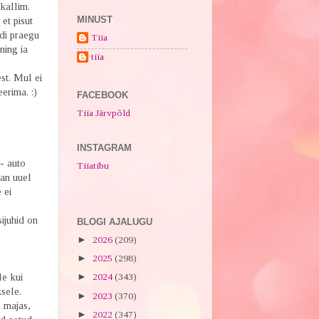
 kallim.
MINUST
et pisut
di praegu
Tiia
ning ia
tiia
st. Mul ei
erima. :)
FACEBOOK
Tiia Järvpõld
INSTAGRAM
- auto
Tiiatibu
ean uuel
 ei
sijuhid on
BLOGI AJALUGU
►
2026
(209)
►
2025
(298)
le kui
►
2024
(343)
sele.
►
2023
(370)
s majas,
►
2022
(347)