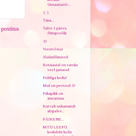
Uusaastaöö...
:( :)
Täna...
postitus
Talve 1 päeva
õhtupoolik
:D
Vorstvõisai
Jõuluüllatused
Rotiaastal on varuks
veel jamasid
Puldiga kodu!
Mul on periood :D
Päkapikk on
imearmas
Kurvalt uskumatult
abipalve...
PÄIKENE...
MTÜ LEEPÜ
koduleht kolis