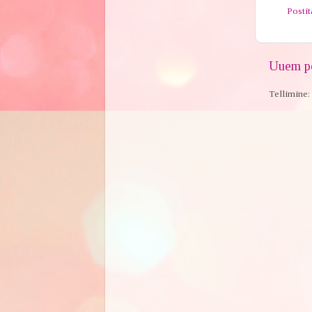
Posti
Uuem po
Tellimine: