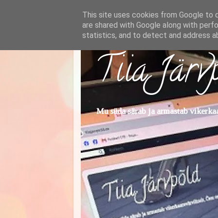
This site uses cookies from Google to de
are shared with Google along with perfo
statistics, and to detect and address a
Tiia Järv
Mu süda särab ja armastab vikerkaar