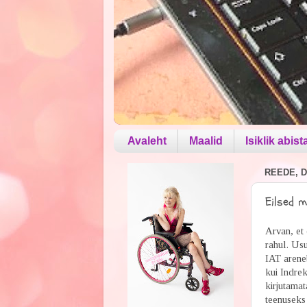
Avaleht
Maalid
Isiklik abist
REEDE, D
Eilsed m
Arvan, et 
rahul. Us
IAT arene
kui Indre
kirjutama
teenuseks 