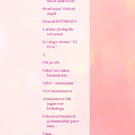
uuele aadressile
Head asjad. Halvad
asjad.
Pisarad RÕÕMUST
1 armas jõulupidu
sel aastal
Ei olegi olemas "EI
IIAL"
:)
OH ja AH
Vahel on vaikus
hirmuäratav
Talve - muinasjutt
Veel armastusest
Armastusest ehk
jagan teie
kõikidega
Eilsed mõtlemised
ja kummaline päev
täna...
Täna...