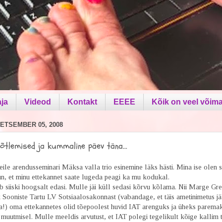
aja
Videod
Kontakt
EEEE
Kõik on veel võima
ETSEMBER 05, 2008
õtlemised ja kummaline päev täna...
eile arendusseminari Mäksa valla trio esinemine läks hästi. Mina ise olen s
un, et minu ettekannet saate lugeda peagi ka mu kodukal.
b siiski hoogsalt edasi. Mulle jäi küll sedasi kõrvu kõlama. Nii Marge Gr
k Sooniste Tartu LV Sotsiaalosakonnast (vabandage, et täis ametinimetus j
ta!) oma ettekannetes olid tõepoolest huvid IAT arenguks ja üheks parema
muutmisel. Mulle meeldis arvutust, et IAT polegi tegelikult kõige kallim t