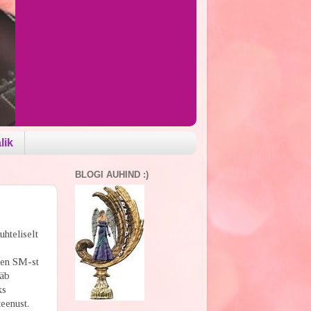
lik
BLOGI AUHIND :)
uhteliselt
een SM-st
ääb
ks
eenust.