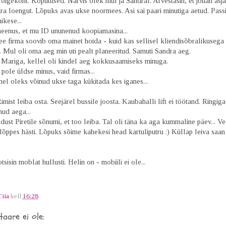
t õigekoht. Koputused. Närvis olek mul ja Sandral. Arvestasin, et jõuan asj
ra loengut. Lõpuks avas ukse noormees. Asi sai paari minutiga aetud. Pass
nikese...
eenus, et mu ID ununenud koopiamasina...
ee firma soovib oma mainet hoida - kuid kas sellisel kliendisõbralikusega
. Mul oli oma aeg min uti pealt planeeritud. Samuti Sandra aeg.
n Mariga, kellel oli kindel aeg kokkusaamiseks minuga.
ole üldse minus, vaid firmas...
el oleks võinud ukse taga kükitada kes iganes...
imist leiba osta. Seejärel bussile joosta. Kaubahalli lift ei töötand. Ringig
ud aega...
dust Piretile sõnumi, et too leiba. Tal oli täna ka aga kummaline päev... V
 lõppes hästi. Lõpuks sõime kahekesi head kartuliputru :) Küllap leiva saan
tsisin moblat hullusti. Helin on - mobiili ei ole...
Tiia
kell
16:28
aare ei ole: