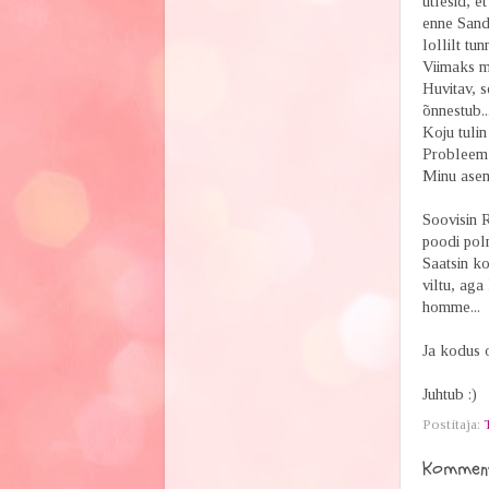
ütlesid, e
enne Sand
lollilt tun
Viimaks m
Huvitav, s
õnnestub..
Koju tuli
Probleem p
Minu asem
Soovisin R
poodi poln
Saatsin ko
viltu, aga
homme...
Ja kodus o
Juhtub :)
Postitaja:
Komment