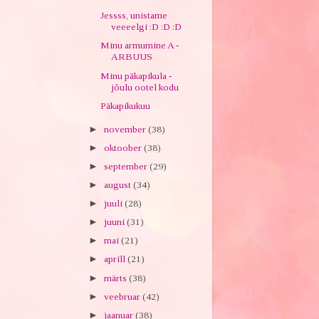
Jessss, unistame
veeeelgi :D :D :D
Minu armumine A -
ARBUUS
Minu päkapikula -
jõulu ootel kodu
Päkapikukuu
►
november
(38)
►
oktoober
(38)
►
september
(29)
►
august
(34)
►
juuli
(28)
►
juuni
(31)
►
mai
(21)
►
aprill
(21)
►
märts
(38)
►
veebruar
(42)
►
jaanuar
(38)