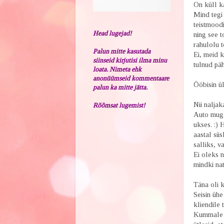
On küll ka
Mind tegi 
teistmoodi
Head lugejad!
ning see t
rahulolu t
Palun mitte kasutada
Ei, meid k
siinseid kirjutisi ilma minu
tulnud päh
loata. Nimeta ehk
anonüümseid kommentaare
Ööbisin ü
palun ka mitte jätta.
Nii naljak
Rõõmsat lugemist!
Auto mugav
ukses. :) 
aastal sii
salliks, v
Ei oleks n
mindki na
Täna oli k
Seisin ühe
kliendile 
Kummale uk