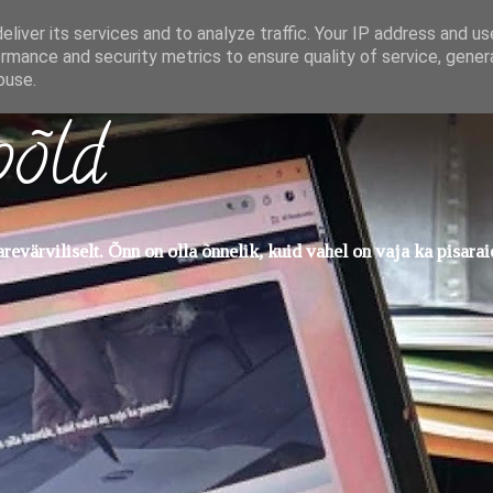
liver its services and to analyze traffic. Your IP address and u
rmance and security metrics to ensure quality of service, gene
buse.
põld
evärviliselt. Õnn on olla õnnelik, kuid vahel on vaja ka pisarai