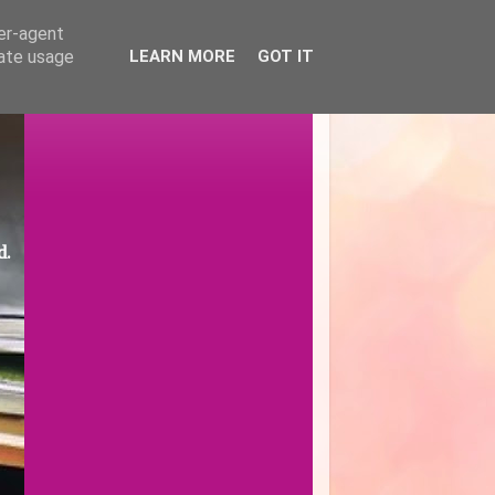
ser-agent
rate usage
LEARN MORE
GOT IT
d.