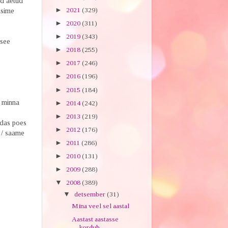
ad aetud
►
2021
(329)
isime
►
2020
(311)
►
2019
(343)
 see
►
2018
(255)
►
2017
(246)
►
2016
(196)
►
2015
(184)
a minna
►
2014
(242)
►
2013
(219)
edas poes
►
2012
(176)
 / saame
►
2011
(286)
►
2010
(131)
►
2009
(288)
▼
2008
(389)
▼
detsember
(31)
Mina veel sel aastal
Aastast aastasse
kordub