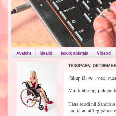
Avaleht
Maalid
Isiklik abistaja
Videod
TEISIPÄEV, DETSEMBE
Päkapikk on imearma
Mul käib ringi päkapikk
Täna toodi nii Sandrale
nad täna millegipärast e