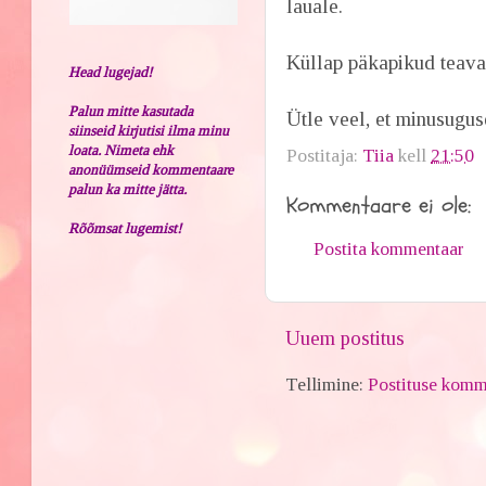
lauale.
Küllap päkapikud teavad
Head lugejad!
Palun mitte kasutada
Ütle veel, et minusugus
siinseid kirjutisi ilma minu
loata. Nimeta ehk
Postitaja:
Tiia
kell
21:50
anonüümseid kommentaare
palun ka mitte jätta.
Kommentaare ei ole:
Rõõmsat lugemist!
Postita kommentaar
Uuem postitus
Tellimine:
Postituse komm