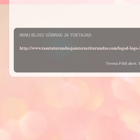
MINU BLOGI SÕBRAD JA TOETAJAD
http://www.tasutaturundusjainternetiturundus.com/logod-log
Teema Pildi aken. 