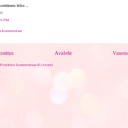
onüümne ütles ...
:D
36 PM
ta kommentaar
stitus
Avaleht
Vanem 
Postituse kommentaarid (Atom)