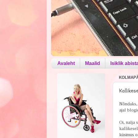
Avaleht
Maalid
Isiklik abist
KOLMAPÄE
Kallikes
Nõndaks, m
ajal blogi
Oi, nalja 
kallikesel
küsimus ol