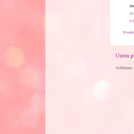
An
:D
3:
Posti
Uuem po
Tellimine: