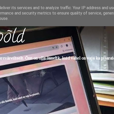
liver its services and to analyze traffic. Your IP address and u
rmance and security metrics to ensure quality of service, gene
buse.
põld
evärviliselt. Õnn on olla õnnelik, kuid vahel on vaja ka pisarai