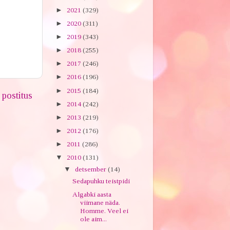
►
2021
(329)
►
2020
(311)
►
2019
(343)
►
2018
(255)
►
2017
(246)
►
2016
(196)
►
2015
(184)
postitus
►
2014
(242)
►
2013
(219)
►
2012
(176)
►
2011
(286)
▼
2010
(131)
▼
detsember
(14)
Sedapuhku teistpidi
Algabki aasta
viimane näda.
Homme. Veel ei
ole aim...