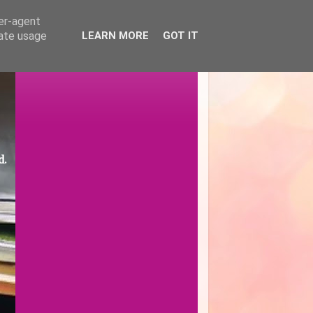
ser-agent
rate usage
LEARN MORE
GOT IT
d.