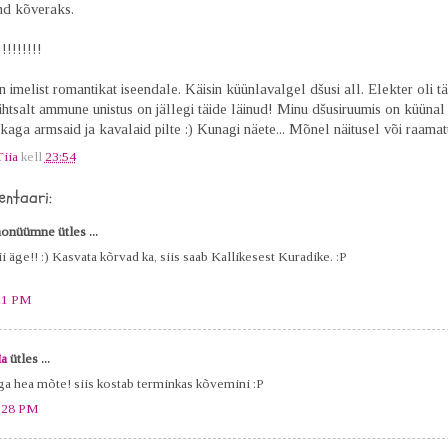
nd kõveraks.
!!!!!!!!
n imelist romantikat iseendale. Käisin küünlavalgel dšusi all. Elekter oli täi
htsalt ammune unistus on jällegi täide läinud! Minu dšusiruumis on küünal 
kaga armsaid ja kavalaid pilte :) Kunagi näete... Mõnel näitusel või raamatus
Tiia
kell
23:54
ntaari:
onüümne ütles ...
i äge!! :) Kasvata kõrvad ka, siis saab Kallikesest Kuradike. :P
21 PM
ia
ütles ...
ga hea mõte! siis kostab terminkas kõvemini :P
:28 PM