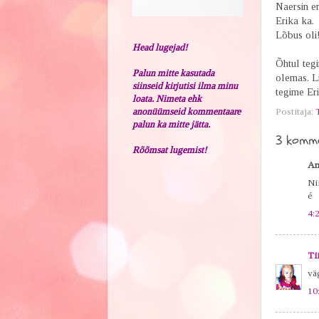
Naersin e
Erika ka.
Lõbus oli!
Head lugejad!
Õhtul tegi
Palun mitte kasutada
olemas. Li
siinseid kirjutisi ilma minu
tegime Eri
loata. Nimeta ehk
anonüümseid kommentaare
Postitaja:
palun ka mitte jätta.
3 komme
Rõõmsat lugemist!
An
Nii
é
4:
Ti
vä
10