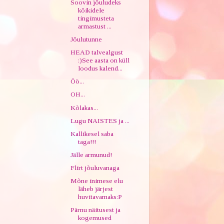
Soovin jõuludeks
kõikidele
tingimusteta
armastust ...
Jõulutunne
HEAD talvealgust
:)See aasta on küll
loodus kalend...
Öö...
OH...
Kõlakas...
Lugu NAISTES ja ...
Kallikesel saba
taga!!!
Jälle armunud!
Flirt jõuluvanaga
Mõne inimese elu
läheb järjest
huvitavamaks:P
Pärnu näitusest ja
kogemused