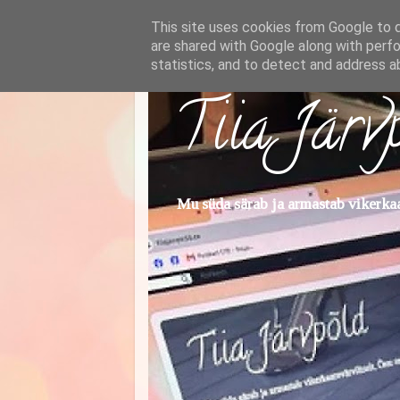
This site uses cookies from Google to de
are shared with Google along with perfo
statistics, and to detect and address a
Tiia Järv
Mu süda särab ja armastab vikerkaar