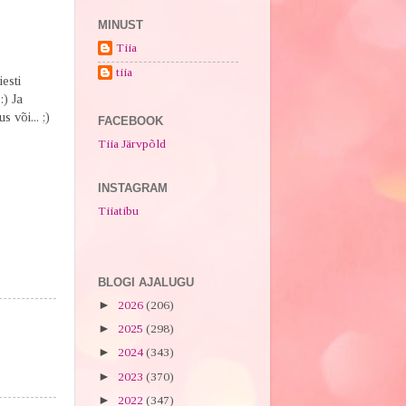
MINUST
Tiia
tiia
esti
:) Ja
 või... ;)
FACEBOOK
Tiia Järvpõld
INSTAGRAM
Tiiatibu
BLOGI AJALUGU
►
2026
(206)
►
2025
(298)
►
2024
(343)
►
2023
(370)
►
2022
(347)