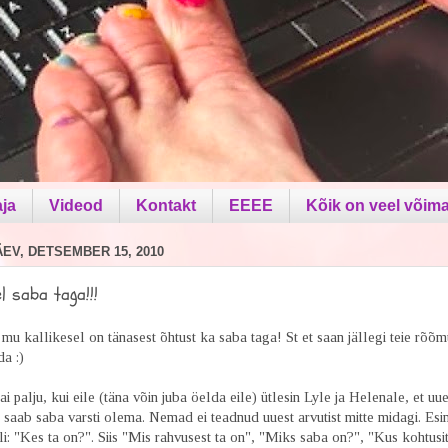
aja
Videod
Kontakt
EEEE
Kõik on veel võima
V, DETSEMBER 15, 2010
el saba taga!!!
u kallikesel on tänasest õhtust ka saba taga! St et saan jällegi teie rõõm
da :)
sai palju, kui eile (täna võin juba öelda eile) ütlesin Lyle ja Helenale, et uue
 saab saba varsti olema. Nemad ei teadnud uuest arvutist mitte midagi. Es
i: "Kes ta on?". Siis "Mis rahvusest ta on", "Miks saba on?", "Kus kohtusi