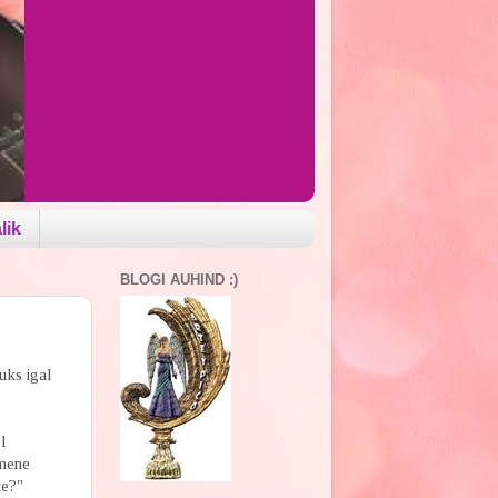
lik
BLOGI AUHIND :)
uks igal
l
imene
te?"