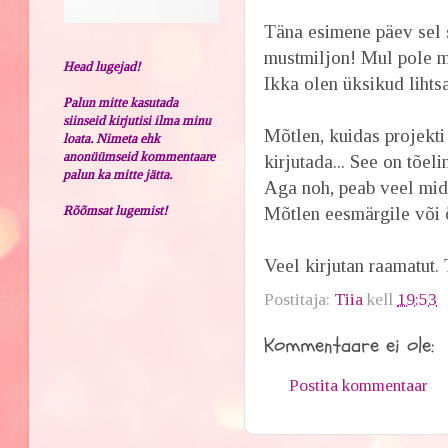
Täna esimene päev sel 
mustmiljon! Mul pole m
Head lugejad!
Ikka olen üksikud lihts
Palun mitte kasutada
siinseid kirjutisi ilma minu
Mõtlen, kuidas projekt
loata. Nimeta ehk
anonüümseid kommentaare
kirjutada... See on tõel
palun ka mitte jätta.
Aga noh, peab veel mida
Rõõmsat lugemist!
Mõtlen eesmärgile või 
Veel kirjutan raamatut. T
Postitaja:
Tiia
kell
19:53
Kommentaare ei ole:
Postita kommentaar