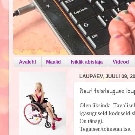
Avaleht
Maalid
Isiklik abistaja
Videod
LAUPÄEV, JUULI 09, 2
Pisut teistsugune lau
Olen üksinda. Tavalise
igasuguseid koduseid sig
On tänagi.
Tegutsen/toimetan ise.