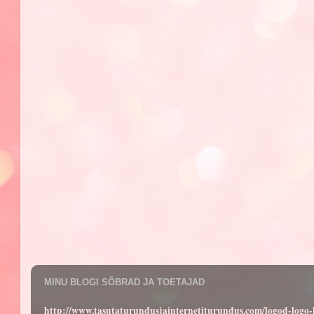
MINU BLOGI SÕBRAD JA TOETAJAD
http://www.tasutaturundusjainternetiturundus.com/logod-log