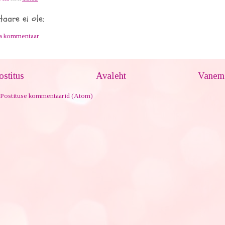
aare ei ole:
ta kommentaar
stitus
Avaleht
Vanem 
Postituse kommentaarid (Atom)