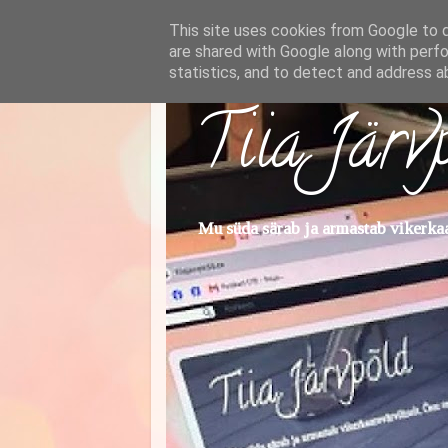
This site uses cookies from Google to de
are shared with Google along with perfo
statistics, and to detect and address a
Tiia Järv
Mu süda särab ja armastab vikerkaar