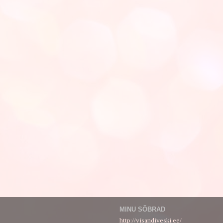
MINU SÕBRAD
http://visandiveski.ee/