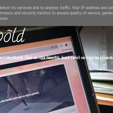
liver its services and to analyze traffic. Your IP address and u
rmance and security metrics to ensure quality of service, gene
buse.
põld
evärviliselt. Õnn on olla õnnelik, kuid vahel on vaja ka pisarai