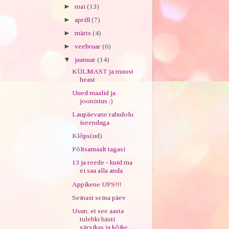
►
mai
(13)
►
aprill
(7)
►
märts
(4)
►
veebruar
(6)
▼
jaanuar
(14)
KÜLMAST ja muust
heast
Uued maalid ja
joonistus :)
Laupäevane rahulolu
iseendaga
Klõps(ud)
Põltsamaalt tagasi
13 ja reede - kuid ma
ei saa alla anda
Appikene UPS!!!
Seinast seina päev
Usun, et see aasta
tulebki hästi
värvikas ja kõike...