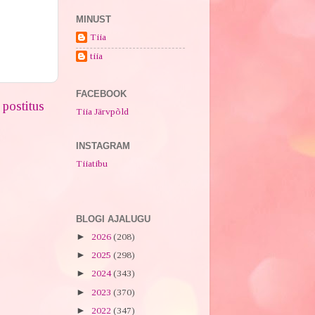
MINUST
Tiia
tiia
FACEBOOK
postitus
Tiia Järvpõld
INSTAGRAM
Tiiatibu
BLOGI AJALUGU
►
2026
(208)
►
2025
(298)
►
2024
(343)
►
2023
(370)
►
2022
(347)