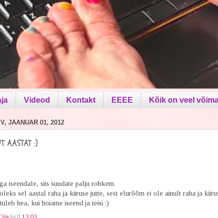
aja
Videod
Kontakt
EEEE
Kõik on veel võima
, JAANUAR 01, 2012
T AASTAT :)
!
a iseendale, siis suudate palju rohkem.
leks sel aastal raha ja kiiruse jutte, sest elurõõm ei ole ainult raha ja kiiru
tuleb hea, kui hoiame iseend ja teisi :)
Tiia
kell
13:03