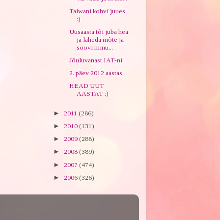
Taiwani kohvi juues
:)
Uusaasta tõi juba hea
ja laheda mõte ja
soovi minu...
Jõuluvanast IAT-ni
2. päev 2012 aastas
HEAD UUT
AASTAT :)
►
2011
(286)
►
2010
(131)
►
2009
(288)
►
2008
(389)
►
2007
(474)
►
2006
(326)