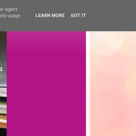
ser-agent
rate usage
LEARN MORE
GOT IT
d.