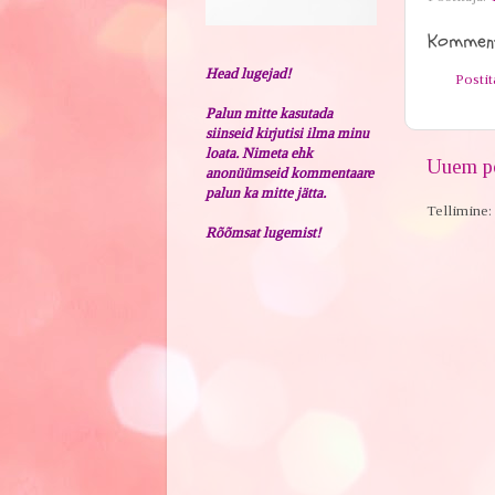
Komment
Head lugejad!
Posti
Palun mitte kasutada
siinseid kirjutisi ilma minu
loata. Nimeta ehk
Uuem po
anonüümseid kommentaare
palun ka mitte jätta.
Tellimine:
Rõõmsat lugemist!