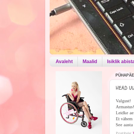
Avaleht
Maalid
Isiklik abist
PÜHAPÄEV
HEAD UU
Valgust!
Armastus
Leidke aeg
Et vähem o
See aasta 
Postitaja: