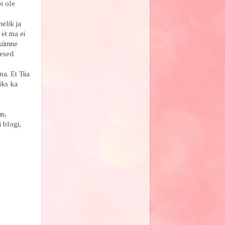
i ole
elik ja
et ma ei
 kümne
mesed
a. Et Tiia
iks ka
un,
 blogi,