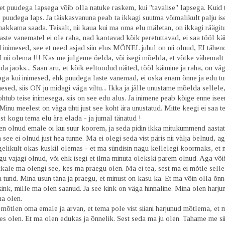
 et puudega lapsega võib olla natuke raskem, kui "tavalise" lapsega. Kuid
e puudega laps. Ja täiskasvanuna peab ta ikkagi suutma võimalikult palju i
akkama saada. Teisalt, nii kaua kui ma oma elu mäletan, on ikkagi räägitu
ste vanematel ei ole raha, nad kaotavad kõik peretuttavad, ei saa tööl käia
d inimesed, see et need asjad siin elus MÕNEL juhul on nii olnud, EI tähend
ii olema !!! Kas me julgeme öelda, või isegi mõelda, et võtke vähemalt
da jaoks... Saan aru, et kõik eeltoodud näited, tööl käimine ja raha, on vä
 aga kui inimesed, ehk puudega laste vanemad, ei oska enam õnne ja edu tu
mesed, siis ON ju midagi väga viltu... Ikka ja jälle unustame mõelda sellele,
htub teise inimesega, siis on see edu alus. Ja inimene peab kõige enne ise
inu meelest on väga tihti just see koht ära unustatud. Mitte keegi ei saa te
st kogu tema elu ära elada - ja jumal tänatud !
n olnud emale oi kui suur koorem, ja seda pidin ikka mitukümmend aastat j
 see ei olnud just hea tunne. Ma ei olegi seda vist päris nii välja öelnud, a
gelikult okas kuskil olemas - et ma sündisin nagu kellelegi koormaks, et 
u vajagi olnud, või ehk isegi et ilma minuta olekski parem olnud. Aga või
kale ma olengi see, kes ma praegu olen. Ma ei tea, sest ma ei mõtle selle
a tund. Mina usun täna ja praegu, et minust on kasu ka. Et ma võin olla õnn
kink, mille ma olen saanud. Ja see kink on väga hinnaline. Mina olen harj
ma olen.
mõtlen oma emale ja arvan, et tema pole vist siiani harjunud mõtlema, et 
kes olen. Et ma olen edukas ja õnnelik. Sest seda ma ju olen. Tahame me si