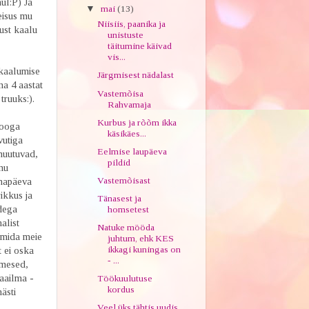
ul:P) Ja
▼
mai
(13)
eisus mu
Niisiis, paanika ja
ust kaalu
unistuste
täitumine käivad
vis...
kaalumise
Järgmisest nädalast
a 4 aastat
Vastemõisa
truuks:).
Rahvamaja
Kurbus ja rõõm ikka
looga
käsikäes...
vutiga
Eelmise laupäeva
 muutuvad,
pildid
mu
Vastemõisast
änapäeva
ikkus ja
Tänasest ja
udega
homsetest
alist
Natuke mööda
 mida meie
juhtum, ehk KES
ikkagi kuningas on
t ei oska
- ...
imesed,
aailma -
Töökuulutuse
kordus
ästi
Veel üks tähtis uudis