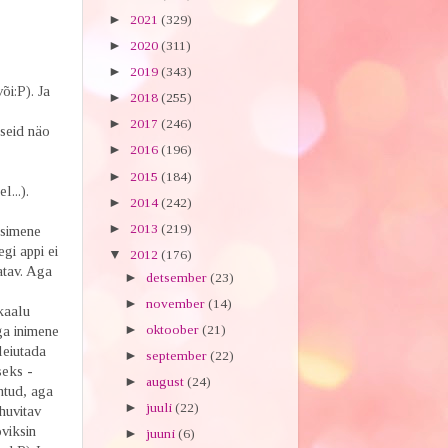
►
2021
(329)
►
2020
(311)
►
2019
(343)
õi:P). Ja
►
2018
(255)
►
2017
(246)
kseid näo
►
2016
(196)
►
2015
(184)
...).
►
2014
(242)
►
2013
(219)
Esimene
gi appi ei
▼
2012
(176)
atav. Aga
►
detsember
(23)
►
november
(14)
kaalu
►
oktoober
(21)
ga inimene
 leiutada
►
september
(22)
seks -
►
august
(24)
ehtud, aga
►
juuli
(22)
huvitav
viksin
►
juuni
(6)