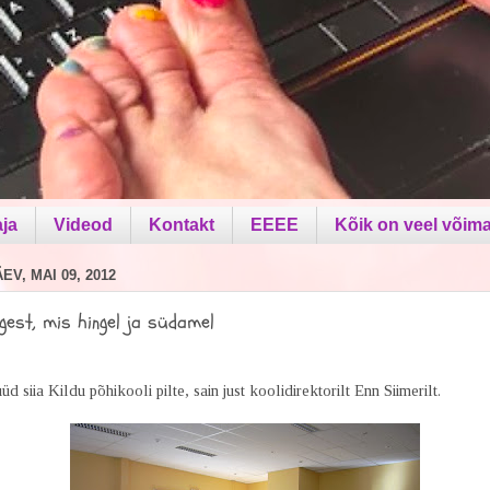
aja
Videod
Kontakt
EEEE
Kõik on veel võima
V, MAI 09, 2012
gest, mis hingel ja südamel
üd siia Kildu põhikooli pilte, sain just koolidirektorilt Enn Siimerilt.