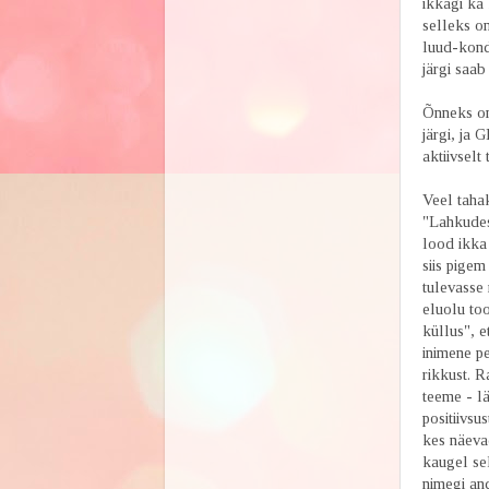
ikkagi ka
selleks on
luud-kond
järgi saab
Õnneks on
järgi, ja
aktiivselt
Veel tahak
"Lahkudes
lood ikka 
siis pigem
tulevasse 
eluolu too
küllus", e
inimene p
rikkust. R
teeme - lä
positiivsu
kes näeva
kaugel sel
nimegi an