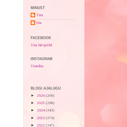
MINUST
Tiia
tiia
FACEBOOK
Tiia Järvpõld
INSTAGRAM
Tiiatibu
BLOGI AJALUGU
►
2026
(206)
►
2025
(298)
►
2024
(343)
►
2023
(370)
►
2022
(347)