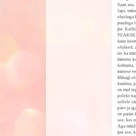
Saan aru,
laps, mitt
eluoluga h
puudega la
jne. Kalli
PEAKSKI n
kuus iseen
olulised,
ise ka ini
inimene ko
kohtuma. M
inimese ee
Minagi ole
kuulma, ja
on mul te
poleks nag
sellele ok
päev ja ig
on parim 
see, kes 
Aga nüüd 
just see, 