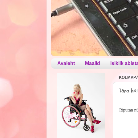
Avaleht
Maalid
Isiklik abist
KOLMAPÄE
Täna kõi
Riputan nü