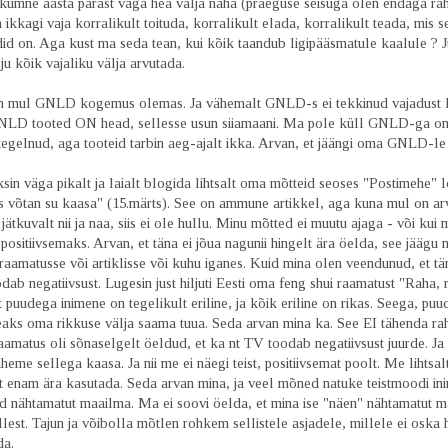
 kümne aasta pärast väga hea välja näha (praeguse seisuga olen endaga rah
 ikkagi vaja korralikult toituda, korralikult elada, korralikult teada, mis s
id on. Aga kust ma seda tean, kui kõik taandub ligipääsmatule kaalule ? J
 ju kõik vajaliku välja arvutada.
 mul GNLD kogemus olemas. Ja vähemalt GNLD-s ei tekkinud vajadust 
 GNLD tooted ON head, sellesse usun siiamaani. Ma pole küll GNLD-ga om
 tegelnud, aga tooteid tarbin aeg-ajalt ikka. Arvan, et jäängi oma GNLD-le 
sin väga pikalt ja laialt blogida lihtsalt oma mõtteid seoses "Postimehe" 
 võtan su kaasa" (15.märts). See on ammune artikkel, aga kuna mul on ar
jätkuvalt nii ja naa, siis ei ole hullu. Minu mõtted ei muutu ajaga - või kui
 positiivsemaks. Arvan, et täna ei jõua nagunii hingelt ära öelda, see jäägu 
raamatusse või artiklisse või kuhu iganes. Kuid mina olen veendunud, et t
dab negatiivsust. Lugesin just hiljuti Eesti oma feng shui raamatust "Raha, r
t puudega inimene on tegelikult eriline, ja kõik eriline on rikas. Seega, pu
eaks oma rikkuse välja saama tuua. Seda arvan mina ka. See EI tähenda rah
aamatus oli sõnaselgelt öeldud, et ka nt TV toodab negatiivsust juurde. Ja
heme sellega kaasa. Ja nii me ei näegi teist, positiivsemat poolt. Me lihtsal
st enam ära kasutada. Seda arvan mina, ja veel mõned natuke teistmoodi in
d nähtamatut maailma. Ma ei soovi öelda, et mina ise "näen" nähtamatut m
lest. Tajun ja võibolla mõtlen rohkem sellistele asjadele, millele ei oska h
da.