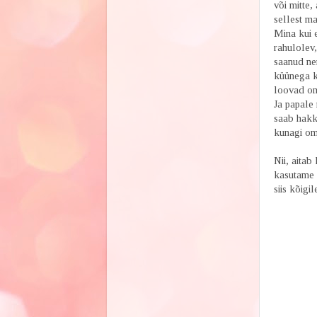
või mitte,
sellest ma
Mina kui 
rahulolev
saanud ne
küünega k
loovad om
Ja papale 
saab hakk
kunagi oma
Nii, aitab
kasutame o
siis kõig