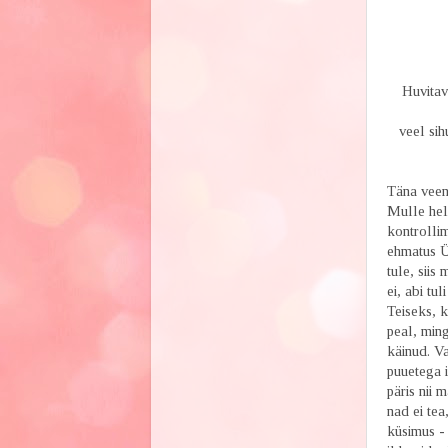
Huvitav-
veel sih
Täna veend
Mulle heli
kontrollim
ehmatus Ül
tule, siis
ei, abi tu
Teiseks, k
peal, ming
käinud. Va
puuetega i
päris nii 
nad ei tea
küsimus -