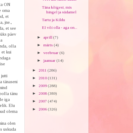
 ta ON
Täna kõigest, mis
se oma
hingel ja südamel
d, et
Tartu ja Kildu
, jne.,
EI või olla - aga on...
a, et see
 üks päev
►
aprill
(7)
ga
►
märts
(4)
nda, olla
 et kui
►
veebruar
(6)
endaga
►
jaanuar
(14)
ise
►
2011
(286)
utti
►
2010
(131)
ga tänaseni
►
2009
(288)
mind
bolla tänu
►
2008
(389)
le iga
►
2007
(474)
elik. Elu
►
2006
(326)
unud olema
mina olen
is uskuda