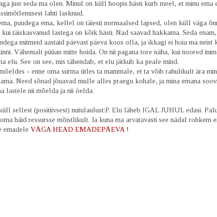
 aga just seda ma olen. Minul on küll hoopis hästi kurb meel, et minu ema e
ssimõtlemisest lahti lasknud.
ema, puudega ema, kellel on täiesti normaalsed lapsed, olen küll väga õnn
, kui täiskasvanud lastega on kõik hästi. Nad saavad hakkama. Seda enam, 
ndega mitmeid aastaid päevast päeva koos olla, ja ikkagi ei hoia ma neist
inni. Vähemalt püüan mitte hoida. On nii pagana tore näha, kui noored ini
a elu. See on see, mis tähendab, et elu jätkub ka peale mind.
mõeldes - enne oma surma ütles ta mammale, et ta võib rahulikult ära minn
ama. Need sõnad jõuavad mulle alles praegu kohale, ja mina emana soov
 lastele nii mõelda ja nii öelda.
 küll sellest (positiivsest) nutulaulust:P. Elu läheb IGAL JUHUL edasi. Pal
ma häid ressursse mõistlikult. Ja kuna ma arvatavasti see nädal rohkem ei
ile emadele
VÄGA HEAD EMADEPÄEVA !