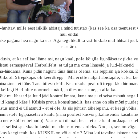
huvitav, mille eest isiklik abistaja mind tutistab (kas see ka osa teenusest v
mul endal
uke pagana hea nägu ka ees. Aga tegelikult ta vist lükkab mul lihtsalt juu
eest ära.
usin, et ka selline lihtne asi, nagu kaal, pole kõigile ligipääsetav (ikka veel
stati esmaspäeval Herbalife'st, et tulgu ma oma lihaseid ja luid-liikmeid
a-hindama. Kuna pidin nagunii täna linnas olema, siis leppisin aja kokku. 
ikooli 5 trepikojas oli keerdtrepp. Ma ei ütle naljalt abistajale, et kui kee
 mina sinna ei lähe. Täna ütlesin küll. Keerukoha peal oli trepp ikka hirmuär
li kellegi Herbalife noormehe näol, ja üles me saime, ja alla ka.
õik mu lihased ja luud jäid kontrollimata, kuna ma ju ei seisa minutit aega 
id kangid käes ! Küsisin proua konsultandilt, kas enne on siin mõni puude
stus mind ei üllatanud - et ei ole. Ja siis juhtisin tähelepanu, et keegi võiks
nimestele ligipääsetava kaalu (minu poolest kasvõi pikaliasendis kasutami
ma neile küll ei öelnud:)). Vastus oli ülimalt hea - et see kaal on Jaapanis t
, et sellist spetskaalu kuskil maailmas olemas oleks. Noojah, see on väga 
 kas keegi teab, kas KUSKIL on või ei ole ? Mina kui tavaline inimene soo