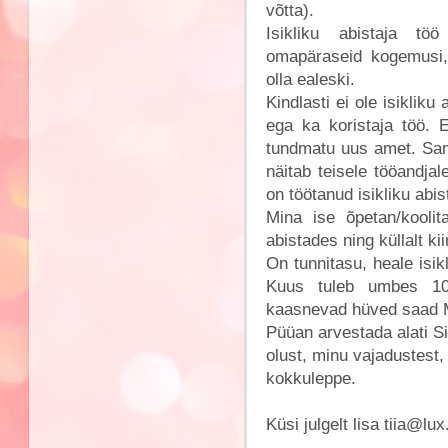
võtta).
Isikliku abistaja t
omapäraseid kogemusi, 
olla ealeski.
Kindlasti ei ole isikliku
ega ka koristaja töö. Ee
tundmatu uus amet. Sam
näitab teisele tööandjal
on töötanud isikliku abi
Mina ise õpetan/kooli
abistades ning küllalt kii
On tunnitasu, heale isik
Kuus tuleb umbes 100
kaasnevad hüved saad 
Püüan arvestada alati Si
olust, minu vajadustest,
kokkuleppe.
Küsi julgelt lisa tiia@lu