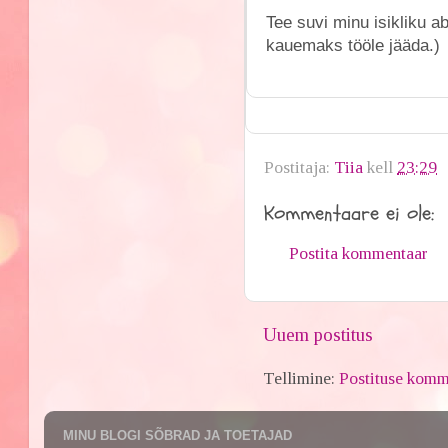
Tee suvi minu isikliku a
kauemaks tööle jääda.)
Postitaja:
Tiia
kell
23:29
Kommentaare ei ole:
Postita kommentaar
Uuem postitus
Tellimine:
Postituse komm
MINU BLOGI SÕBRAD JA TOETAJAD