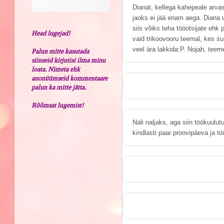
Dianat, kellega kahepeale arvas
jaoks ei jää enam aega. Diana u
siis võiks teha tööotsijate ehk 
Head lugejad!
vaid trikoovooru teemal, kes s
veel ära lakkida:P. Nojah, teeme
Palun mitte kasutada
siinseid kirjutisi ilma minu
loata. Nimeta ehk
anonüümseid kommentaare
palun ka mitte jätta.
Rõõmsat lugemist!
Nali naljaks, aga siin töökuulut
kindlasti paar proovipäeva ja t