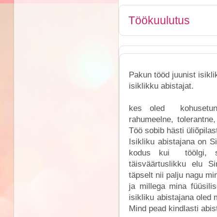
Töökuulutus
Pakun tööd juunist isikli
isiklikku abistajat.
kes oled kohusetund
rahumeelne, tolerantne,
Töö sobib hästi üliõpilas
Isikliku abistajana on S
kodus kui töölgi, s
täisväärtuslikku elu S
täpselt nii palju nagu m
ja millega mina füüsilis
isikliku abistajana oled
Mind pead kindlasti abi