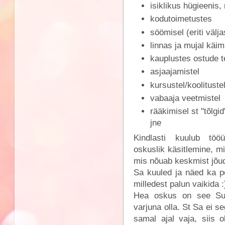
isiklikus hügieenis,
kodutoimetustes
söömisel (eriti välj
linnas ja mujal käim
kauplustes ostude t
asjaajamistel
kursustel/koolitustel
vabaaja veetmistel
rääkimisel st "t
jne
Kindlasti kuulub tööü
oskuslik käsitlemine, 
mis nõuab keskmist jõud
Sa kuuled ja näed ka p
milledest palun vaikida :
Hea oskus on see Sul
varjuna olla. St Sa ei s
samal ajal vaja, siis 