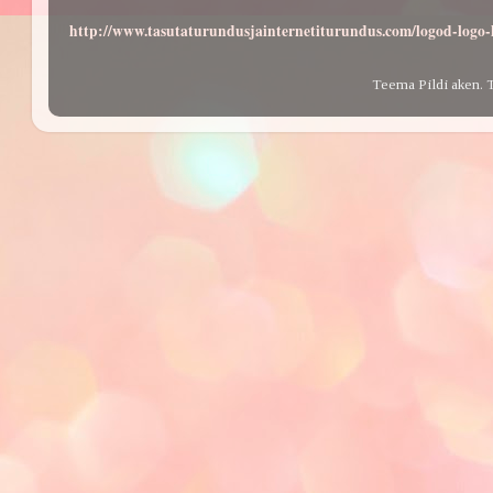
http://www.tasutaturundusjainternetiturundus.com/logod-log
Teema Pildi aken. 