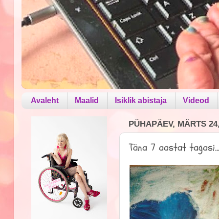
Avaleht
Maalid
Isiklik abistaja
Videod
PÜHAPÄEV, MÄRTS 24,
Täna 7 aastat tagasi..