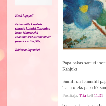
Head lugejad!
Palun mitte kasutada
siinseid kirjutisi ilma minu
loata. Nimeta ehk
anonüümseid kommentaare
palun ka mitte jätta.
Rõõmsat lugemist!
Papa oskas samuti jooni
Kahjuks.
Sinilill oli lemmilill pa
Täna oleks papa 67 sünn
Postitaja:
Tiia
kell
11:31