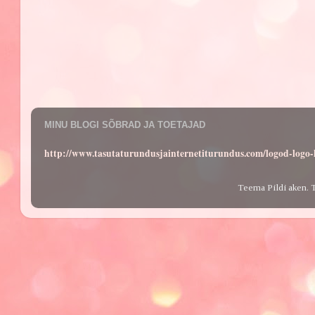
MINU BLOGI SÕBRAD JA TOETAJAD
http://www.tasutaturundusjainternetiturundus.com/logod-log
Teema Pildi aken. 