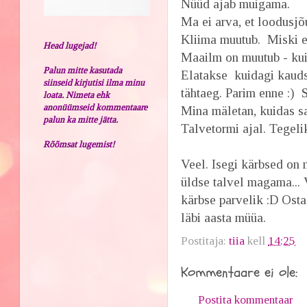
Nüüd ajab muigama.
Ma ei arva, et loodusjõu
Kliima muutub. Miski ei
Head lugejad!
Maailm on muutub - kui
Palun mitte kasutada
Elatakse kuidagi kaudsel
siinseid kirjutisi ilma minu
tähtaeg. Parim enne :) 
loata. Nimeta ehk
anonüümseid kommentaare
Mina mäletan, kuidas sa
palun ka mitte jätta.
Talvetormi ajal. Tegeli
Rõõmsat lugemist!
Veel. Isegi kärbsed on 
üldse talvel magama... 
kärbse parvelik :D Osta
läbi aasta müüa.
Postitaja:
tiia
kell
14:25
Kommentaare ei ole:
Postita kommentaar