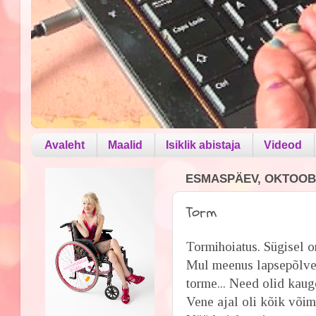
Avaleht
Maalid
Isiklik abistaja
Videod
ESMASPÄEV, OKTOOBE
Torm
Tormihoiatus. Sügisel on
Mul meenus lapsepõlves 
torme... Need olid kauge
Vene ajal oli kõik võim