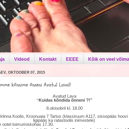
aja
Videod
Kontakt
EEEE
Kõik on veel võima
V, OKTOOBER 07, 2015
mme kõnnime õnneni Avatul Laval!
Avatud Lava
“
Kuidas kõndida õnneni ?!”
8.oktoobril kl. 18.00
klinna Koolis, Kroonuaia 7 Tartus (klassiruum A117, sissepääs hoovi 
ääs ka ratastoolis inimestele)
 ootel toimumiskohas 17.30.