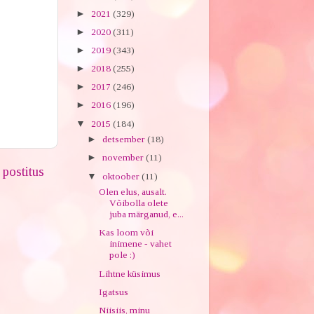
►
2021
(329)
►
2020
(311)
►
2019
(343)
►
2018
(255)
►
2017
(246)
►
2016
(196)
▼
2015
(184)
►
detsember
(18)
►
november
(11)
postitus
▼
oktoober
(11)
Olen elus, ausalt.
Võibolla olete
juba märganud, e...
Kas loom või
inimene - vahet
pole :)
Lihtne küsimus
Igatsus
Niisiis, minu