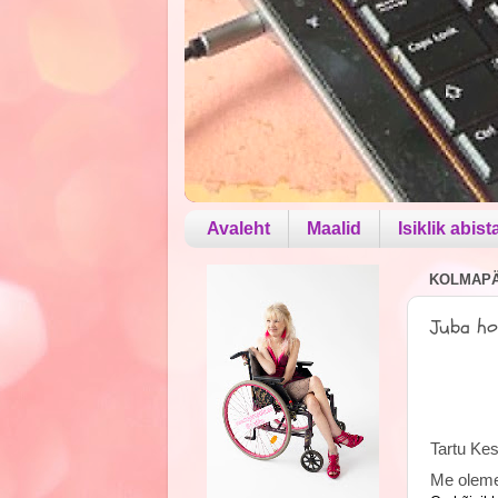
Avaleht
Maalid
Isiklik abist
KOLMAPÄE
Juba ho
Tartu Kes
ligip
Me oleme