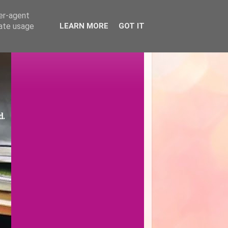
ser-agent
rate usage
LEARN MORE
GOT IT
d.