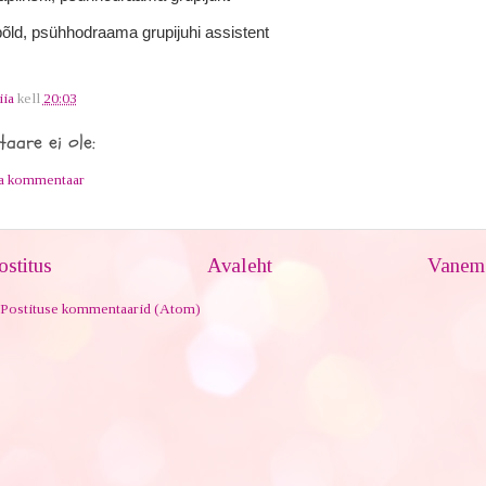
põld, psühhodraama grupijuhi assistent
iia
kell
20:03
aare ei ole:
ta kommentaar
stitus
Avaleht
Vanem 
Postituse kommentaarid (Atom)