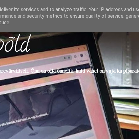
liver its services and to analyze traffic. Your IP address and u
rmance and security metrics to ensure quality of service, gene
buse.
põld
evärviliselt. Õnn on olla õnnelik, kuid vahel on vaja ka pisarai