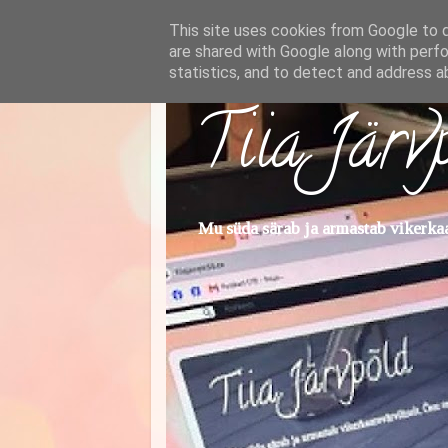
This site uses cookies from Google to de
are shared with Google along with perfo
statistics, and to detect and address a
Tiia Järv
Mu süda särab ja armastab vikerkaar