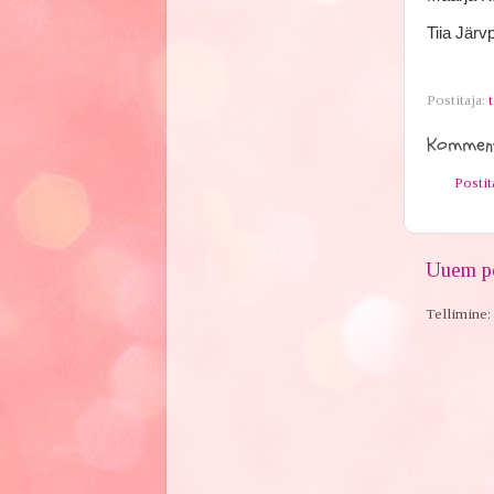
Tiia Järv
Postitaja:
t
Komment
Posti
Uuem po
Tellimine: