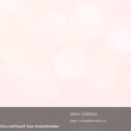
MINU SÕBRAD
http://visandiveski.ee/
ndus.com/logod-logo-kujundamine