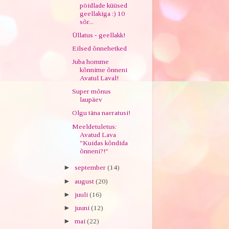
pöidlade küüsed
geellakiga :) 10
sõr...
Üllatus - geellakk!
Eilsed õnnehetked
Juba homme
kõnnime õnneni
Avatul Laval!
Super mõnus
laupäev
Olgu täna naeratusi!
Meeldetuletus:
Avatud Lava
"Kuidas kõndida
õnneni?!"
►
september
(14)
►
august
(20)
►
juuli
(16)
►
juuni
(12)
►
mai
(22)