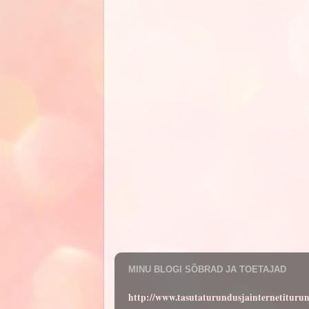
MINU BLOGI SÕBRAD JA TOETAJAD
http://www.tasutaturundusjainternetituru