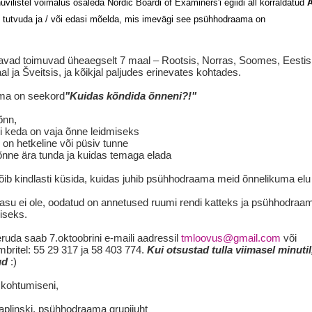
huvilistel võimalus osaleda
Nordic Boardi
of Examiners'i
egiidi all korraldatud
A
 tutvuda ja / või edasi mõelda, mis imevägi see psühhodraama on
vad toimuvad üheaegselt 7 maal – Rootsis, Norras, Soomes, Eestis,
 ja Šveitsis, ja kõikjal paljudes erinevates kohtades.
ma on seekord
"Kuidas kõndida õnneni?!"
õnn,
i keda on vaja õnne leidmiseks
 on hetkeline või püsiv tunne
õnne ära tunda ja kuidas temaga elada
b kindlasti küsida, kuidas juhib psühhodraama meid õnnelikuma elu 
asu ei ole, oodatud on annetused ruumi rendi katteks ja psühhodraa
iseks.
ruda saab 7.oktoobrini e-maili aadressil
tmloovus@gmail.com
või
mbritel: 55 29 317 ja 58 403 774.
Kui otsustad tulla viimasel minutil
ud
:)
 kohtumiseni,
plinski, psühhodraama grupijuht