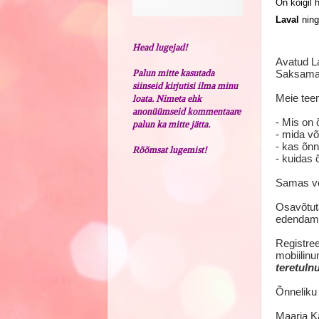
On
kõigil 
Laval
ning
Head lugejad!
Avatud La
Palun mitte kasutada
Saksamaal
siinseid kirjutisi ilma minu
Meie tee
loata. Nimeta ehk
anonüümseid kommentaare
- Mis on 
palun ka mitte jätta.
- mida võ
- kas õnn
Rõõmsat lugemist!
- kuidas 
Samas või
Osavõtut
edendam
Registree
mobiilinu
teretuln
Õnneliku
Maarja Ka