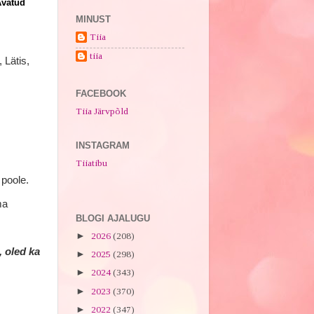
vatu
d
MINUST
Tiia
tiia
 Lätis,
FACEBOOK
Tiia Järvpõld
INSTAGRAM
Tiiatibu
poole.
ma
BLOGI AJALUGU
►
2026
(208)
, oled ka
►
2025
(298)
►
2024
(343)
►
2023
(370)
►
2022
(347)