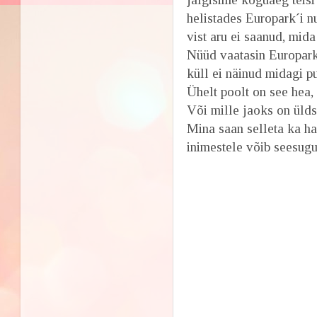
helistades Europark´i n
vist aru ei saanud, mid
Nüüd vaatasin Europar
küll ei näinud midagi p
Ühelt poolt on see hea, 
Või mille jaoks on ülds
Mina saan selleta ka h
inimestele võib seesugu