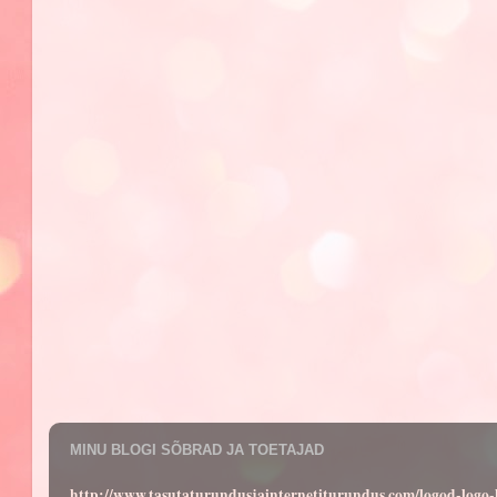
MINU BLOGI SÕBRAD JA TOETAJAD
http://www.tasutaturundusjainternetiturundus.com/logod-log