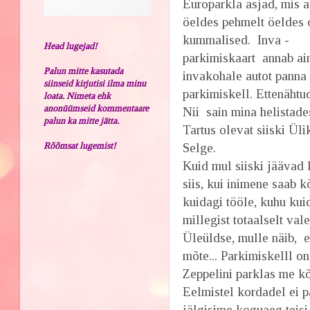
Europarkla asjad, mis a
öeldes pehmelt öeldes 
kummalised. Inva -
Head lugejad!
parkimiskaart annab ai
Palun mitte kasutada
invakohale autot panna 
siinseid kirjutisi ilma minu
parkimiskell. Ettenähtud
loata. Nimeta ehk
anonüümseid kommentaare
Nii sain mina helistade
palun ka mitte jätta.
Tartus olevat siiski Üli
Rõõmsat lugemist!
Selge.
Kuid mul siiski jäävad
siis, kui inimene saab k
kuidagi tööle, kuhu kuid
millegist totaalselt vale
Üleüldse, mulle näib, 
mõte... Parkimiskelll on
Zeppelini parklas me kõ
Eelmistel kordadel ei 
jälgisime koguaeg teisi