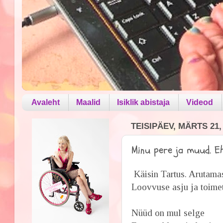
Avaleht
Maalid
Isiklik abistaja
Videod
TEISIPÄEV, MÄRTS 21,
Minu pere ja muud. E
Käisin Tartus. Arutam
Loovvuse asju ja toimet
Nüüd on mul selge