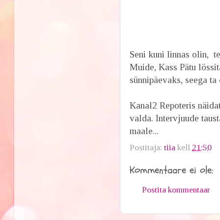
Seni kuni linnas olin, t
Muide, Kass Pätu lössi
sünnipäevaks, seega ta
Kanal2 Repoteris näidat
valda. Intervjuude taus
maale...
Postitaja:
tiia
kell
21:50
Kommentaare ei ole:
Postita kommentaar