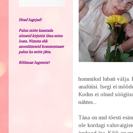
Head lugejad!
Palun mitte kasutada
siinseid kirjutisi ilma minu
loata. Nimeta ehk
anonüümseid kommentaare
palun ka mitte jätta.
Rõõmsat lugemist!
hommikul lubati välja.
analüüsi. Isegi ei mõõd
Kodus ei olnud söögiisu
nähtus...
Täna on mul tõesti esim
ole kordagi valuvaigist
juuksed ära. Kõik on u