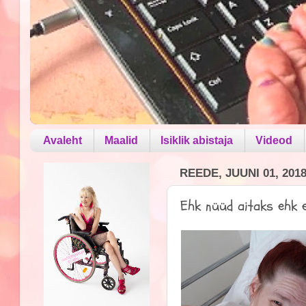
Avaleht
Maalid
Isiklik abistaja
Videod
REEDE, JUUNI 01, 201
Ehk nüüd aitaks ehk e