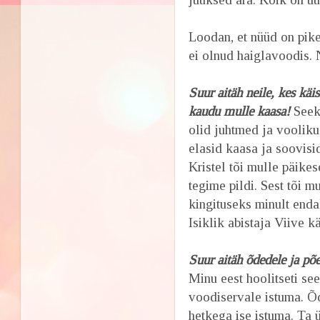
Loodan, et nüüd on pike
ei olnud haiglavoodis. 
Suur aitäh neile, kes käi
kaudu mulle kaasa!
Seek
olid juhtmed ja vooliku
elasid kaasa ja soovisi
Kristel tõi mulle päikes
tegime pildi. Sest tõi mu
kingituseks minult enda
Isiklik abistaja Viive k
Suur aitäh õdedele ja põ
Minu eest hoolitseti see
voodiservale istuma. Õd
hetkega ise istuma. Ta ü