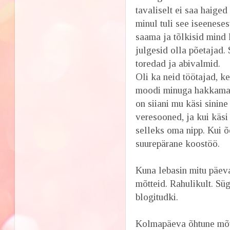
tavaliselt ei saa haig
minul tuli see iseeneses
saama ja tõlkisid mind 
julgesid olla põetajad. 
toredad ja abivalmid.
Oli ka neid töötajad, k
moodi minuga hakkama. 
on siiani mu käsi sinin
veresooned, ja kui käsi
selleks oma nipp. Kui õ
suurepärane koostöö.
Kuna lebasin mitu päeva
mõtteid. Rahulikult. Sü
blogitudki.
Kolmapäeva õhtune mõte