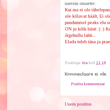
naersin omaette:
Kui ma ei ole tähelepan
ole kõlavat häält, Ei o
puudumisel peaks elu s
ON ju kõik hästi
;)
:)
Ku
õigehullu lahti...
Elada tuleb täna ja pra
Postitaja:
tiia
kell
21:18
Kommentaare ei ole:
Postita kommentaar
Uuem postitus