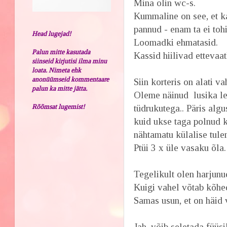
Mina olin wc-s.
Kummaline on see, et ka
pannud - enam ta ei to
Head lugejad!
Loomadki ehmatasid.
Palun mitte kasutada
Kassid hiilivad ettevaa
siinseid kirjutisi ilma minu
loata. Nimeta ehk
anonüümseid kommentaare
Siin korteris on alati 
palun ka mitte jätta.
Oleme näinud lusika len
Rõõmsat lugemist!
tüdrukutega.. Päris algu
kuid ukse taga polnud k
nähtamatu külalise tulem
Ptüi 3 x üle vasaku õl
Tegelikult olen harjunu
Kuigi vahel võtab kõhe
Samas usun, et on häid 
Jah, võib seletada füüsi