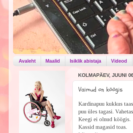
Avaleht
Maalid
Isiklik abistaja
Videod
KOLMAPÄEV, JUUNI 06
Vaimud on köögis
Kardinapuu kukkus taas 
puu üles tagasi. Vaheta
Keegi ei olnud köögis.
Kassid magasid toas.